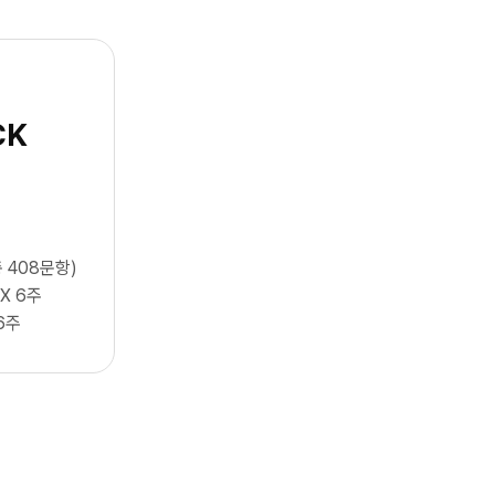
CK
 408문항)
 X 6주
6주