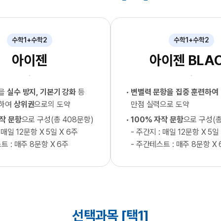
수학1+수학2
수학1+수학2
아이젠
아이젠 BLA
형을
실수 방지, 기본기 강화
등
변별력 문항을 집중 훈련하여
련하여
상위권
으로의 도약
만점 실력으로 도약
자작 문항
으로 구성(총 408문항)
100% 자작 문항
으로 구성(총
 매일 12문항 X 5일 X 6주
- 주간지 : 매일 12문항 X 5일
트 : 매주 8문항 X 6주
- 주간테스트 : 매주 8문항 X 
선택과목 [택1]