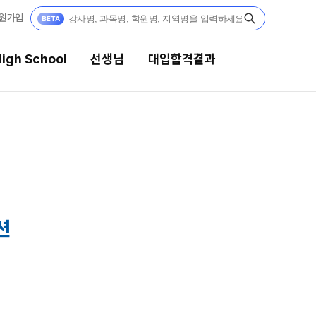
원가입
igh School
선생님
대입합격결과
선생님
대입합격결과
강의 전문가
팀플장학
입시전문 담임
팀플장학생 공개
팀플장학 안내
학습 콘텐츠
션
대입합격의 주인공
학습 콘텐츠 한눈에 보기
OMEGA 모의고사
재수 성공 스토리
전국 대단위 실전 모의고사
메가X대성 더 프리미엄 모의고사