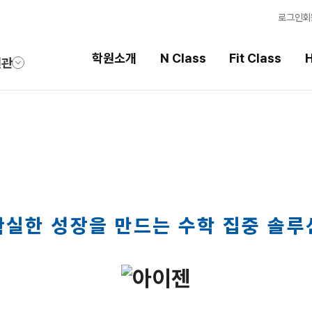
로그인
회
학원소개
N Class
Fit Class
H
원관
Fit Class
High School
과목별 집중 학습 시스템
내신 성적 상승 시스템
Fit AM 8월 과정
2026 썸머스쿨
N
Fit PM 8월 과정
2027 윈터스쿨
N
N
확실한 성장을 만드는 수학 집중 솔루
Fit PM 7월 과정
2026 썸머특강
8월 단과
N