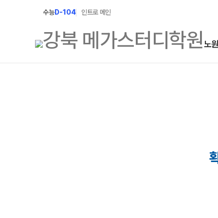
수능
D-104
인트로 메인
노
학원소개
N Class
학원안내
수준별 맞춤합격시스템
2027 파이널 정규반
연간학사일정
N
2027 N수 정규반
입시설명회·공개특강
2027 반수반
캠퍼스생활
2027 N수 예체능반
주간식단표
2027 지역의사제 특별반
학원시설