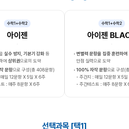
수학1+수학2
수학1+수학2
아이젠
아이젠 BLA
형을
실수 방지, 기본기 강화
등
변별력 문항을 집중 훈련하여
련하여
상위권
으로의 도약
만점 실력으로 도약
자작 문항
으로 구성(총 408문항)
100% 자작 문항
으로 구성(총
 매일 12문항 X 5일 X 6주
- 주간지 : 매일 12문항 X 5일
트 : 매주 8문항 X 6주
- 주간테스트 : 매주 8문항 X 
선택과목 [택1]