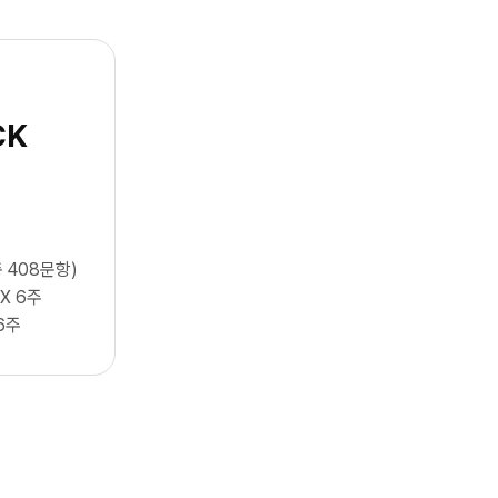
CK
 408문항)
 X 6주
6주