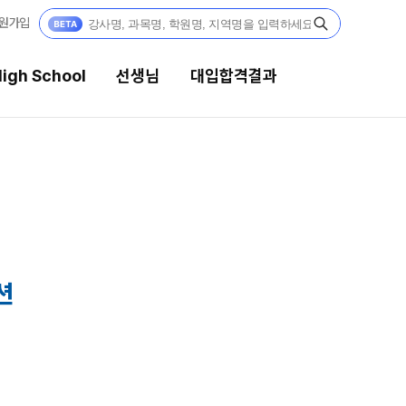
원가입
igh School
선생님
대입합격결과
선생님
대입합격결과
강의 전문가
팀플장학
입시전문 담임
팀플장학생 공개
팀플장학 안내
학습 콘텐츠
션
대입합격의 주인공
학습 콘텐츠 한눈에 보기
OMEGA 모의고사
재수 성공 스토리
전국 대단위 실전 모의고사
메가X대성 더 프리미엄 모의고사