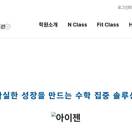
로그인
회
학원소개
N Class
Fit Class
H
원관
Fit Class
High School
과목별 집중 학습 시스템
내신 성적 상승 시스템
Fit AM 8월 과정
2026 썸머스쿨
N
Fit PM 8월 과정
2027 윈터스쿨
N
N
확실한 성장을 만드는 수학 집중 솔루
Fit PM 7월 과정
2026 썸머특강
8월 단과
N