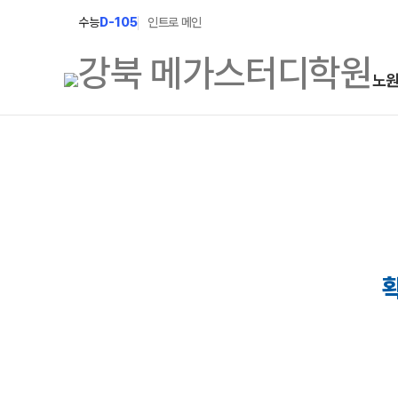
수능
D-105
인트로 메인
노
학원소개
N Class
학원안내
수준별 맞춤합격시스템
2027 파이널 정규반
연간학사일정
N
2027 N수 정규반
입시설명회·공개특강
2027 반수반
캠퍼스생활
2027 N수 예체능반
주간식단표
2027 지역의사제 특별반
학원시설