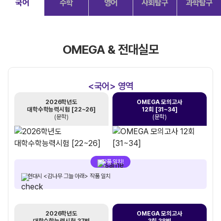
국어
수학
영어
사회탐구
과학탐구
OMEGA & 전대실모
<국어> 영역
2026학년도
OMEGA 모의고사
대학수학능력시험 [22~26]
12회 [31~34]
(문학)
(문학)
작품 일치!
현대시 <감나무 그늘 아래> 작품 일치
2026학년도
OMEGA 모의고사
대학수학능력시험 37번
3회 38번