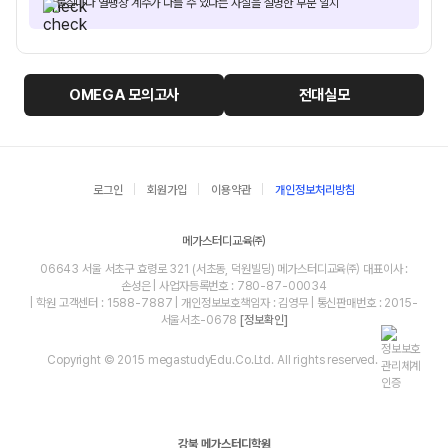
물질마다 열팽창 계수가 다를 수 있다는 사실을 설명한 부분 일치
OMEGA
모의고사
전대실모
로그인
회원가입
이용약관
개인정보처리방침
메가스터디교육㈜
06643 서울 서초구 효령로 321 (서초동, 덕원빌딩) 메가스터디교육㈜ 대표이사 :
손성은 | 사업자등록번호 : 780-87-00034
| 학원 고객센터 : 1588-7887 | 개인정보보호책임자 : 김영무 | 통신판매번호 : 2015-
서울서초-0678
[정보확인]
Copyright © 2015 megastudyEdu.Co.Ltd. All rights reserved.
강북 메가스터디학원