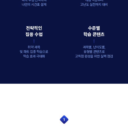
과목 수업 선택하여
개념 학습부터
나만의 시간표 설계
고난도 실전까지 대비
전략적인
수준별
집중 수업
학습 콘텐츠
취약 과목
과목별, 난이도별,
및 파트 집중 학습으로
유형별 콘텐츠로
학습 효과 극대화
고득점 완성을 위한 실력 점검
1