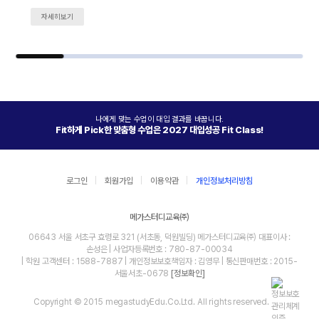
자세히보기
나에게 맞는 수업이 대입 결과를 바꿉니다.
Fit하게 Pick한 맞춤형 수업은 2027 대입성공 Fit Class!
로그인
회원가입
이용약관
개인정보처리방침
메가스터디교육㈜
06643 서울 서초구 효령로 321 (서초동, 덕원빌딩) 메가스터디교육㈜ 대표이사 :
손성은 | 사업자등록번호 : 780-87-00034
| 학원 고객센터 : 1588-7887 | 개인정보보호책임자 : 김영무 | 통신판매번호 : 2015-
서울서초-0678
[정보확인]
Copyright © 2015 megastudyEdu.Co.Ltd. All rights reserved.