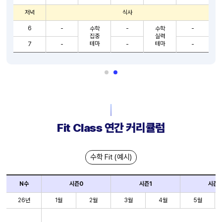
저녁
식사
6
-
-
-
수학
수학
집중
실력
테마
테마
7
-
-
-
Fit Class 연간 커리큘럼
수학 Fit (예시)
N수
시즌0
시즌1
시즌2
26년
1월
2월
3월
4월
5월