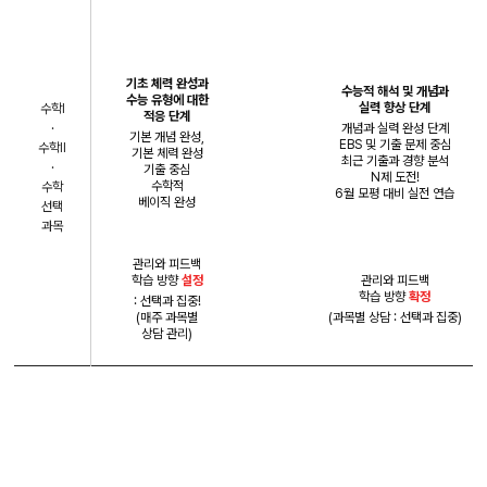
기본
개념
실력
B
asic
F
undamental
D
evelop
기초 체력 완성과
수능적 해석 및 개념과
수능 유형에 대한
실력 향상 단계
수학I
적응 단계
·
개념과 실력 완성 단계
기본 개념 완성,
EBS 및 기출 문제 중심
수학II
기본 체력 완성
최근 기출과 경향 분석
·
기출 중심
N제 도전!
수학적
수학
6월 모평 대비 실전 연습
베이직 완성
선택
과목
관리와 피드백
학습 방향
설정
관리와 피드백
학습 방향
확정
: 선택과 집중!
(매주 과목별
(과목별 상담 : 선택과 집중)
상담 관리)