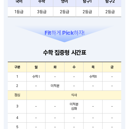
국어
수학
영어
탐구1
탐구2
1등급
3등급
2등급
2등급
2등급
Fit
하게
Pick
하자!
수학 집중형 시간표
구분
월
화
수
목
금
1
수학 I
-
-
수학II
-
2
-
미적분
-
-
-
점심
식사
미적분
3
-
-
-
-
심화
4
-
-
-
-
-
5
-
-
-
-
-