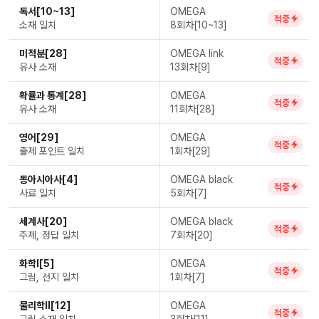
독서[10~13]
OMEGA
적중
소재 일치
8회차[10~13]
미적분[28]
OMEGA link
적중
유사 소재
13회차[9]
확률과 통계[28]
OMEGA
적중
유사 소재
11회차[28]
영어[29]
OMEGA
적중
출제 포인트 일치
1회차[29]
동아시아사[4]
OMEGA black
적중
사료 일치
5회차[7]
세계사[20]
OMEGA black
적중
주제, 정답 일치
7회차[20]
화학Ⅰ[5]
OMEGA
적중
그림, 선지 일치
1회차[7]
물리학Ⅱ[12]
OMEGA
적중