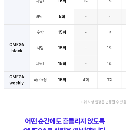
과탐Ⅰ
16회
1회
1회
과탐Ⅱ
5회
-
-
수학
15회
-
1회
OMEGA
사탐
15회
-
1회
black
과탐Ⅰ
15회
-
1회
OMEGA
국/수/영
15회
4회
3회
weekly
※ 위 시행 일정은 변동될 수 있음
어떤 순간에도 흔들리지 않도록