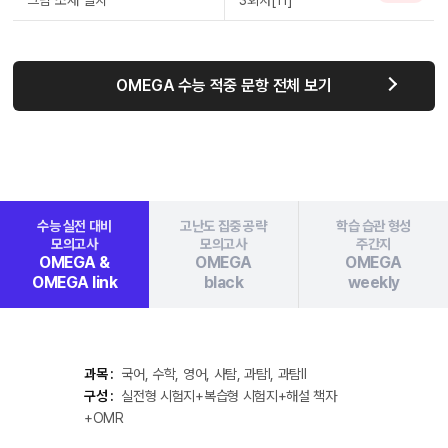
그림 소재 일치
3회차[11]
OMEGA 수능 적중 문항 전체 보기
수능 실전 대비
고난도 집중 공략
학습 습관 형성
모의고사
모의고사
주간지
OMEGA &
OMEGA
OMEGA
OMEGA link
black
weekly
과목 :
국어, 수학, 영어, 사탐, 과탐Ⅰ, 과탐Ⅱ
구성 :
실전형 시험지+복습형 시험지+해설 책자
+OMR