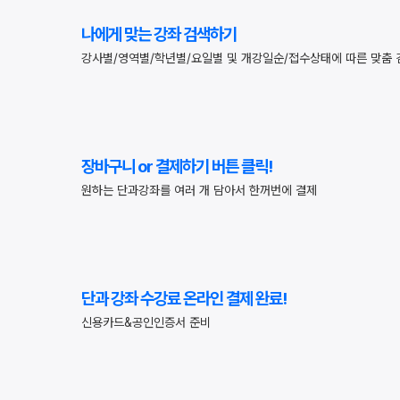
통합
20
나에게 맞는 강좌 검색하기
재
강사별/영역별/학년별/요일별 및 개강일순/접수상태에 따른 맞춤 
재원
메가
메가
실시
장바구니 or 결제하기 버튼 클릭!
원하는 단과강좌를 여러 개 담아서 한꺼번에 결제
단과 강좌 수강료 온라인 결제 완료!
신용카드&공인인증서 준비