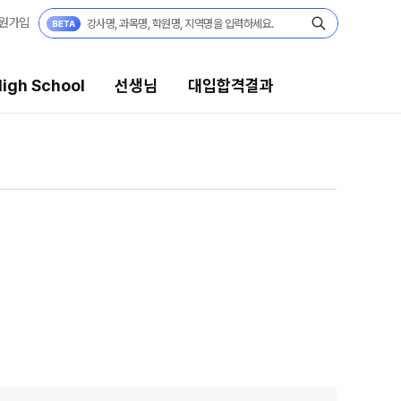
원가입
igh School
선생님
대입합격결과
생님
대입합격결과
의 전문가
팀플장학
시전문 담임
팀플장학생 공개
팀플장학 안내
습 콘텐츠
대입합격의 주인공
 콘텐츠 한눈에 보기
재수 성공 스토리
EGA 모의고사
 대단위 실전 모의고사
X대성 더 프리미엄 모의고사
PHA 모의고사
 아이젠