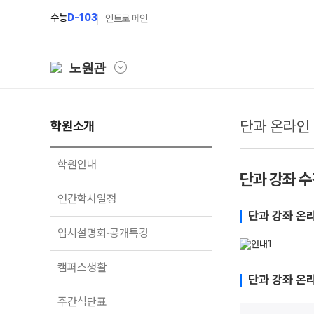
수능
D-103
인트로 메인
노원관
단과 온라인
학원소개
학원소개
N Class
학원안내
수준별 맞춤합격시스템
학원안내
단과 강좌 
연간학사일정
2027 파이널 정규반
N
연간학사일정
입시설명회·공개특강
2027 N수 정규반
단과 강좌 온
입시설명회·공개특강
캠퍼스생활
2027 반수반
주간식단표
2027 N수 예체능반
캠퍼스생활
단과 강좌 온
학원시설
2027 지역의사제 특별반
주간식단표