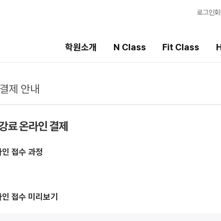
로그인
회
학원소개
N Class
Fit Class
H
 결제 안내
Fit Class
High School
선
과목별 집중 학습 시스템
내신 성적 상승 시스템
강
수강료 온라인 결제
Fit AM 8월 과정
2026 썸머스쿨
입
N
Fit PM 8월 과정
2027 윈터스쿨
학
N
N
라인 접수 과정
Fit PM 7월 과정
2026 썸머특강
학습
OM
8월 단과
전국
N
메가
라인 접수 미리보기
AL
수학