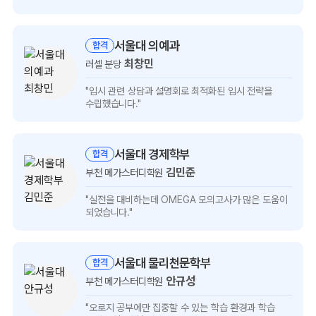
보기
서울대 의예과
합격
최창민
러셀 분당
최창민
"입시 관련 상담과 설명회로
최적화된 입시 전략을
인터뷰
수립했습니다."
보기
서울대 경제학부
합격
김민준
부천 메가스터디학원
김민준
"실전을 대비하는데 OMEGA 모의고사가
많은 도움이
인터뷰
되었습니다."
보기
서울대 물리천문학부
합격
안규성
부천 메가스터디학원
안규성
"오로지 공부에만 집중할 수 있는
학습 환경과 학습