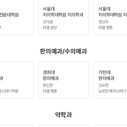
서울대
서울대
전문대학원
치의학대학원 치의학과
치의학대학원 
강다윤
정선우
주
러셀 분당
러셀 평촌
한의예과/수의예과
경희대
가천대
과
한의예과
한의예과
장인찬
김유찬
가스터디학원
러셀 평촌
노량진 메가스터디
약학과