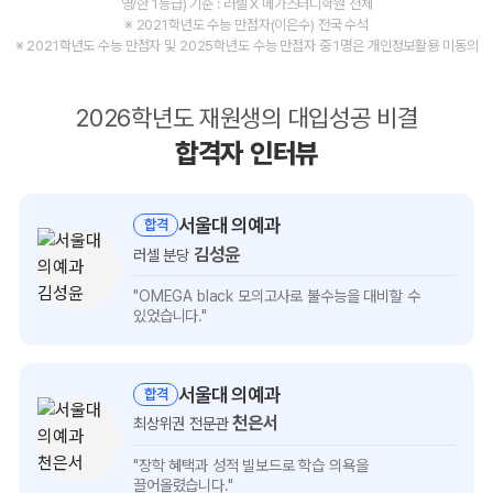
영/한 1등급) 기준 : 러셀 X 메가스터디학원 전체
※ 2021학년도 수능 만점자(이은수) 전국 수석
※ 2021학년도 수능 만점자 및 2025학년도 수능 만점자 중 1명은 개인정보활용 미동의
2026학년도 재원생의 대입성공 비결
합격자 인터뷰
서울대 의예과
합격
김성윤
러셀 분당
김성윤
"OMEGA black 모의고사로 불수능을
대비할 수
인터뷰
있었습니다."
보기
서울대 의예과
합격
천은서
최상위권 전문관
천은서
"장학 혜택과 성적 빌보드로
학습 의욕을
인터뷰
끌어올렸습니다."