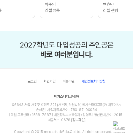
박준영
백효민
통
러셀 영통
러셀 센텀
2027학년도 대입성공의 주인공은
바로 여러분입니다.
로그인
회원가입
이용약관
개인정보처리방침
메가스터디교육㈜
06643 서울 서초구 효령로 321 (서초동, 덕원빌딩) 메가스터디교육㈜ 대표이사 :
손성은 | 사업자등록번호 : 780-87-00034
| 학원 고객센터 : 1588-7887 | 개인정보보호책임자 : 김영무 | 통신판매번호 : 2015-
서울서초-0678
[정보확인]
Copyright © 2015 megastudyEdu.Co.Ltd. All rights reserved.