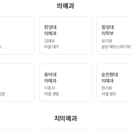
의예과
한양대
중앙대
의예과
의학부
김태우
유지원
치
러셀 대구
분당 메가스터디학
동아대
순천향대
의예과
의예과
이준서
현서윤
합관
러셀 센텀
러셀 분당
치의예과