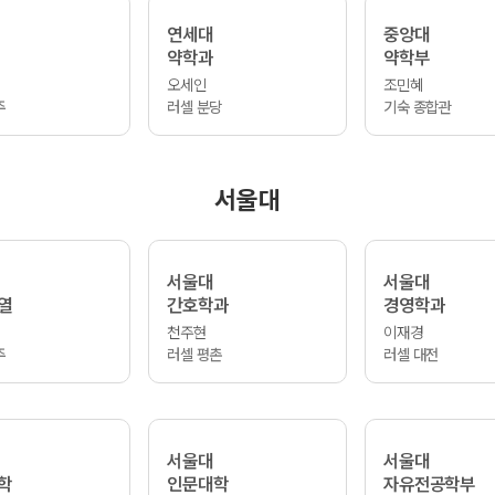
연세대
중앙대
약학과
약학부
오세인
조민혜
주
러셀 분당
기숙 종합관
서울대
서울대
서울대
열
간호학과
경영학과
천주현
이재경
주
러셀 평촌
러셀 대전
서울대
서울대
학
인문대학
자유전공학부