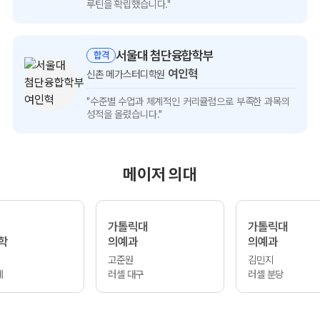
인터뷰
루틴을 확립했습니다."
보기
서울대 첨단융합학부
합격
여인혁
신촌 메가스터디학원
여인혁
"수준별 수업과 체계적인 커리큘럼으로
부족한 과목의
인터뷰
성적을 올렸습니다."
보기
메이저 의대
가톨릭대
가톨릭대
학
의예과
의예과
고준원
김민지
계
러셀 대구
러셀 분당