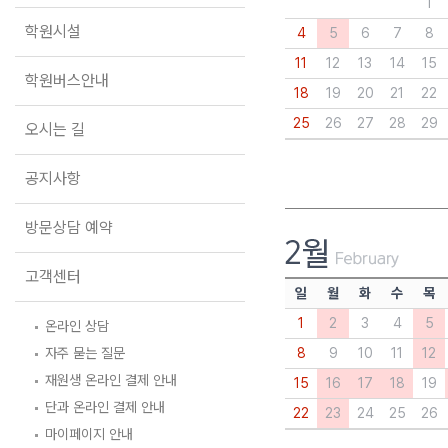
학원버스안내
대학별 논술 파이널 특강
1
N
학원시설
4
5
6
7
8
오시는 길
추석 집중 특강
N
11
12
13
14
15
공지사항
학원버스안내
18
19
20
21
22
방문상담 예약
25
26
27
28
29
오시는 길
고객센터
공지사항
온라인 상담
자주 묻는 질문
방문상담 예약
재원생 온라인 결제 안내
단과 온라인 결제 안내
마이페이지 안내
고객센터
일
월
화
수
목
1
2
3
4
5
온라인 상담
자주 묻는 질문
8
9
10
11
12
재원생 온라인 결제 안내
15
16
17
18
19
단과 온라인 결제 안내
22
23
24
25
26
마이페이지 안내