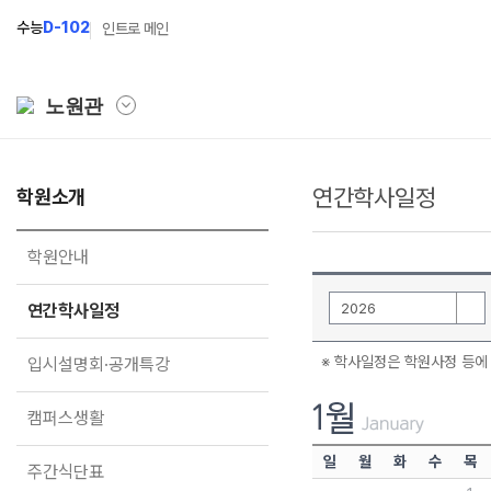
수능
D-102
인트로 메인
노원관
연간학사일정
학원소개
학원소개
N Class
Fit
학원안내
수준별 맞춤합격시스템
과목
학원안내
연간학사일정
2027 파이널 정규반
Fit
N
연간학사일정
2026
입시설명회·공개특강
2027 N수 정규반
Fit
※ 학사일정은 학원사정 등에 
입시설명회·공개특강
캠퍼스생활
2027 반수반
Fit
주간식단표
2027 N수 예체능반
캠퍼스생활
학원시설
2027 지역의사제 특별반
일
월
화
수
목
주간식단표