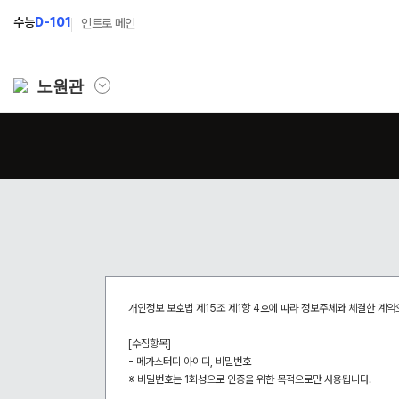
수능
D-101
인트로 메인
노원관
학원소개
N Class
Fit
학원안내
수준별 맞춤합격시스템
과목
연간학사일정
2027 파이널 정규반
Fit
N
입시설명회·공개특강
2027 N수 정규반
Fit
캠퍼스생활
2027 반수반
Fit
개인정보 보호법 제15조 제1항 4호에 따라 정보주체와 체결한 계
주간식단표
2027 N수 예체능반
[수집항목]
- 메가스터디 아이디, 비밀번호
학원시설
2027 지역의사제 특별반
※ 비밀번호는 1회성으로 인증을 위한 목적으로만 사용됩니다.