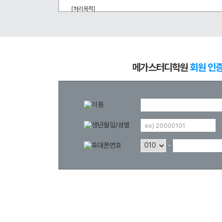
학원버스안내
대학별 논술 파이널 특강
N
[처리목적] 
메가스터디 온라인 회원 인증을 통한 강좌 할인 등 부가서비스 혜택 
오시는 길
추석 집중 특강
N
공지사항
[개인정보의 보유 및 이용기간] 
회원 탈퇴 시까지
방문상담 예약
메가스터디학원
회원 인
고객센터
온라인 상담
자주 묻는 질문
재원생 온라인 결제 안내
단과 온라인 결제 안내
ex) 20000101
마이페이지 안내
-