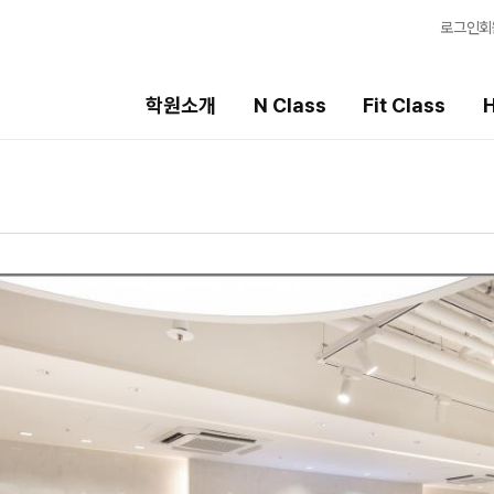
로그인
회
학원소개
N Class
Fit Class
H
Fit Class
High School
선
과목별 집중 학습 시스템
내신 성적 상승 시스템
강
Fit AM 8월 과정
2026 썸머스쿨
입
N
Fit PM 8월 과정
2027 윈터스쿨
학
N
N
Fit PM 7월 과정
2026 썸머특강
학습
OM
8월 단과
전국
N
메가
AL
수학