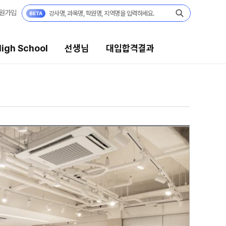
원가입
igh School
선생님
대입합격결과
생님
대입합격결과
의 전문가
팀플장학
시전문 담임
팀플장학생 공개
팀플장학 안내
습 콘텐츠
대입합격의 주인공
 콘텐츠 한눈에 보기
재수 성공 스토리
EGA 모의고사
 대단위 실전 모의고사
X대성 더 프리미엄 모의고사
PHA 모의고사
 아이젠