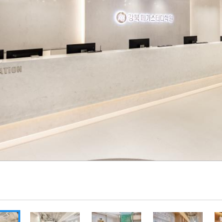
통합
20
재
재원
메가
메가
실시