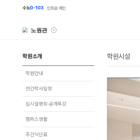
수능
D-103
인트로 메인
노원관
학원시설
학원소개
학원소개
N Class
학원안내
수준별 맞춤합격시스템
학원안내
연간학사일정
2027 파이널 정규반
N
연간학사일정
입시설명회·공개특강
2027 N수 정규반
입시설명회·공개특강
캠퍼스생활
2027 반수반
주간식단표
2027 N수 예체능반
캠퍼스생활
학원시설
2027 지역의사제 특별반
주간식단표