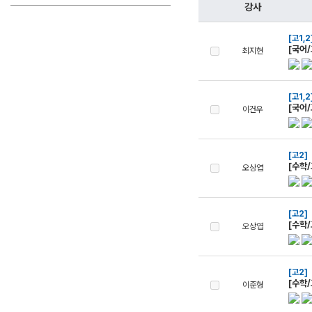
학원버스안내
대학별 논술 파이널 특강
N
강사
오시는 길
추석 집중 특강
N
[고1,2
[국어/
최지현
공지사항
방문상담 예약
[고1,2
고객센터
[국어/
이건우
온라인 상담
자주 묻는 질문
[고2]
재원생 온라인 결제 안내
[수학/
오상엽
단과 온라인 결제 안내
마이페이지 안내
[고2]
[수학/
오상엽
[고2]
[수학/
이준형