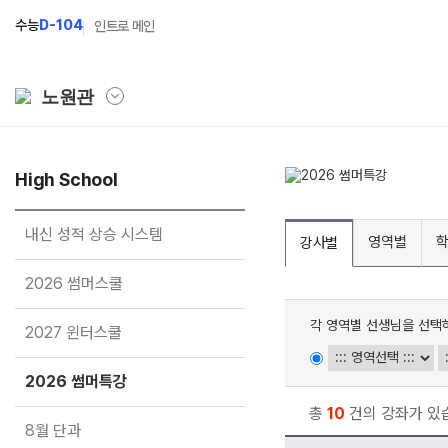
수능
D-104
인트로 메인
노원관
학원소개
High School
N Class
Fit
학원안내
수준별 맞춤합격시스템
과목
내신 성적 상승 시스템
영역별
강사별
연간학사일정
2027 파이널 정규반
Fit
N
2026 썸머스쿨
입시설명회·공개특강
2027 N수 정규반
Fit
각 영역별 선생님을 선택
2027 윈터스쿨
캠퍼스생활
2027 반수반
Fit
주간식단표
2027 N수 예체능반
2026 썸머특강
학원시설
2027 지역의사제 특별반
총
10
건의 강좌가 있
8월 단과