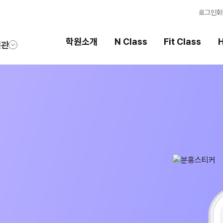
로그인
회
학원소개
N Class
Fit Class
H
원관
Fit Class
High School
과목별 집중 학습 시스템
내신 성적 상승 시스템
Fit AM 8월 과정
2026 썸머스쿨
N
Fit PM 8월 과정
2027 윈터스쿨
N
N
Fit PM 7월 과정
2026 썸머특강
8월 단과
N