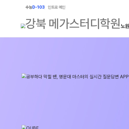
수능
D-103
인트로 메인
노
학원소개
N Class
학원안내
수준별 맞춤합격시스템
2027 파이널 정규반
연간학사일정
N
2027 N수 정규반
입시설명회·공개특강
2027 반수반
캠퍼스생활
2027 N수 예체능반
주간식단표
2027 지역의사제 특별반
학원시설