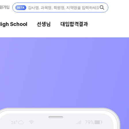
원가입
igh School
선생님
대입합격결과
선생님
대입합격결과
강의 전문가
팀플장학
입시전문 담임
팀플장학생 공개
팀플장학 안내
학습 콘텐츠
대입합격의 주인공
학습 콘텐츠 한눈에 보기
OMEGA 모의고사
재수 성공 스토리
전국 대단위 실전 모의고사
메가X대성 더 프리미엄 모의고사