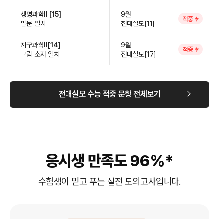
생명과학Ⅱ [15]
9월
적중
발문 일치
전대실모[11]
지구과학Ⅱ[14]
9월
적중
그림 소재 일치
전대실모[17]
전대실모 수능 적중 문항 전체보기
응시생 만족도 96%*
수험생이 믿고 푸는 실전 모의고사입니다.