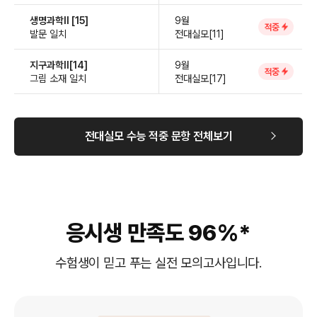
생명과학Ⅱ [15]
9월
적중
발문 일치
전대실모[11]
지구과학Ⅱ[14]
9월
적중
그림 소재 일치
전대실모[17]
전대실모 수능 적중 문항 전체보기
응시생 만족도 96%*
수험생이 믿고 푸는 실전 모의고사입니다.