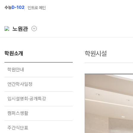
수능
D-102
인트로 메인
노원관
학원시설
학원소개
학원소개
N Class
Fit
학원안내
수준별 맞춤합격시스템
과목
학원안내
연간학사일정
2027 파이널 정규반
Fit
N
연간학사일정
입시설명회·공개특강
2027 N수 정규반
Fit
입시설명회·공개특강
캠퍼스생활
2027 반수반
Fit
주간식단표
2027 N수 예체능반
캠퍼스생활
학원시설
2027 지역의사제 특별반
주간식단표