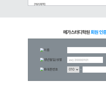
학원버스안내
대학별 논술 파이널 특강
N
[처리목적] 
메가스터디 온라인 회원 인증을 통한 강좌 할인 등 부가서비스 혜택 
오시는 길
추석 집중 특강
N
공지사항
[개인정보의 보유 및 이용기간] 
회원 탈퇴 시까지
방문상담 예약
메가스터디학원
회원 인
고객센터
온라인 상담
자주 묻는 질문
재원생 온라인 결제 안내
단과 온라인 결제 안내
ex) 20000101
마이페이지 안내
-