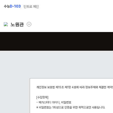
수능
D-103
인트로 메인
노원관
학원소개
N Class
Fit
학원안내
수준별 맞춤합격시스템
과목
연간학사일정
2027 파이널 정규반
Fit
N
입시설명회·공개특강
2027 N수 정규반
Fit
캠퍼스생활
2027 반수반
Fit
개인정보 보호법 제15조 제1항 4호에 따라 정보주체와 체결한 계
주간식단표
2027 N수 예체능반
[수집항목]
- 메가스터디 아이디, 비밀번호
학원시설
2027 지역의사제 특별반
※ 비밀번호는 1회성으로 인증을 위한 목적으로만 사용됩니다.