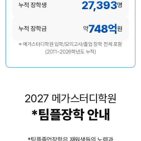
27,393
누적 장학생
명
748
억
누적 장학금
약
원
※ 메가스터디학원 입학/모의고사/졸업 장학 전체 포함
(2011~2026학년도 누적)
2027 메가스터디학원
*
팀플장학 안내
*
팀플졸업장학은 재원생들의 노력과