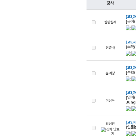
학원버스안내
대학별 논술 파이널 특강
N
강사
오시는 길
추석 집중 특강
N
[고3,
[국어/
설왕설레
공지사항
방문상담 예약
[고3,
고객센터
[수학
장준배
온라인 상담
자주 묻는 질문
[고3,
재원생 온라인 결제 안내
[수학
윤여창
단과 온라인 결제 안내
마이페이지 안내
[고3,
[영어/
이상우
Jung
[고3,
황정환
[인문논