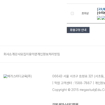
[고3,
[수리
조의상
환불규정 안내
회사소개
강사모집
이용약관
개인정보처리방침
06643 서울 서초구 효령로 321 (서초동
| 학원 고객센터 : 1588-7887 | 개인
Copyright © 2015 megastudyEdu.Co.L
강북 메가스터디학원