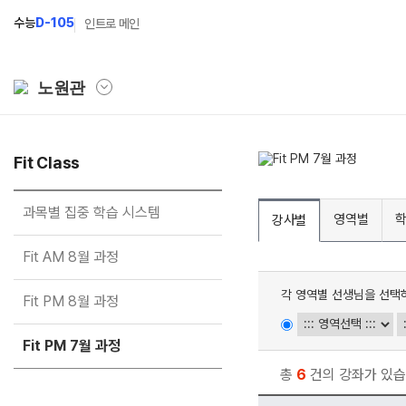
수능
D-105
인트로 메인
노원관
학원소개
Fit Class
N Class
Fit
학원안내
수준별 맞춤합격시스템
과목
과목별 집중 학습 시스템
영역별
강사별
연간학사일정
2027 파이널 정규반
Fit
N
Fit AM 8월 과정
입시설명회·공개특강
2027 N수 정규반
Fit
각 영역별 선생님을 선택
Fit PM 8월 과정
캠퍼스생활
2027 반수반
Fit
주간식단표
2027 N수 예체능반
Fit PM 7월 과정
학원시설
2027 지역의사제 특별반
총
6
건의 강좌가 있습