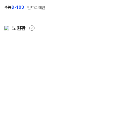
수능
D-103
인트로 메인
노원관
학원소개
N Class
Fit
학원안내
수준별 맞춤합격시스템
과목
연간학사일정
2027 파이널 정규반
Fit
N
입시설명회·공개특강
2027 N수 정규반
Fit
캠퍼스생활
2027 반수반
Fit
주간식단표
2027 N수 예체능반
학원시설
2027 지역의사제 특별반