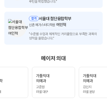
인터뷰
루틴을 확립했습니다."
보기
서울대 첨단융합학부
합격
여인혁
신촌 메가스터디학원
여인혁
"수준별 수업과 체계적인 커리큘럼으로
부족한 과목의
인터뷰
성적을 올렸습니다."
보기
메이저 의대
가톨릭대
가톨릭대
학
의예과
의예과
고준원
김민지
계
러셀 대구
러셀 분당