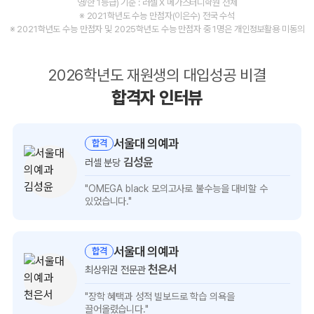
영/한 1등급) 기준 : 러셀 X 메가스터디학원 전체
※ 2021학년도 수능 만점자(이은수) 전국 수석
※ 2021학년도 수능 만점자 및 2025학년도 수능 만점자 중 1명은 개인정보활용 미동의
2026학년도 재원생의 대입성공 비결
합격자 인터뷰
서울대 의예과
합격
김성윤
러셀 분당
김성윤
"OMEGA black 모의고사로 불수능을
대비할 수
인터뷰
있었습니다."
보기
서울대 의예과
합격
천은서
최상위권 전문관
천은서
"장학 혜택과 성적 빌보드로
학습 의욕을
인터뷰
끌어올렸습니다."