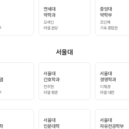
연세대
중앙대
약학과
약학부
오세인
조민혜
주
러셀 분당
기숙 종합관
서울대
서울대
서울대
열
간호학과
경영학과
천주현
이재경
주
러셀 평촌
러셀 대전
서울대
서울대
학
인문대학
자유전공학부