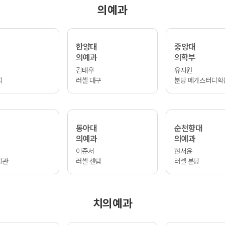
의예과
한양대
중앙대
의예과
의학부
김태우
유지원
치
러셀 대구
분당 메가스터디학
동아대
순천향대
의예과
의예과
이준서
현서윤
합관
러셀 센텀
러셀 분당
치의예과