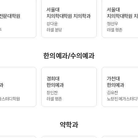
서울대
서울대
전문대학원
치의학대학원 치의학과
치의학대학원 
강다윤
정선우
주
러셀 분당
러셀 평촌
한의예과/수의예과
경희대
가천대
과
한의예과
한의예과
장인찬
김유찬
가스터디학원
러셀 평촌
노량진 메가스터디
약학과