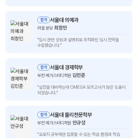
보기
서울대 의예과
합격
최창민
러셀 분당
최창민
"입시 관련 상담과 설명회로
최적화된 입시 전략을
인터뷰
수립했습니다."
보기
서울대 경제학부
합격
김민준
부천 메가스터디학원
김민준
"실전을 대비하는데 OMEGA 모의고사가
많은 도움이
인터뷰
되었습니다."
보기
서울대 물리천문학부
합격
안규성
부천 메가스터디학원
안규성
"오로지 공부에만 집중할 수 있는
학습 환경과 학습