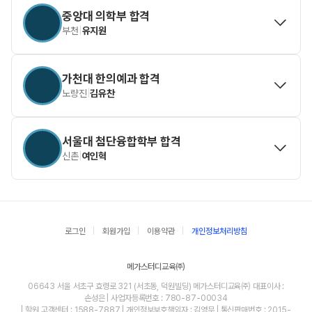
중앙대 의학부 합격
부천
|
유지원
가천대 한의예과 합격
노량진
|
김유찬
서울대 첨단융합학부 합격
신촌
|
여인혁
로그인
회원가입
이용약관
개인정보처리방침
메가스터디교육㈜
06643 서울 서초구 효령로 321 (서초동, 덕원빌딩) 메가스터디교육㈜ 대표이사 :
손성은 | 사업자등록번호 : 780-87-00034
| 학원 고객센터 : 1588-7887 | 개인정보보호책임자 : 김영무 | 통신판매번호 : 2015-