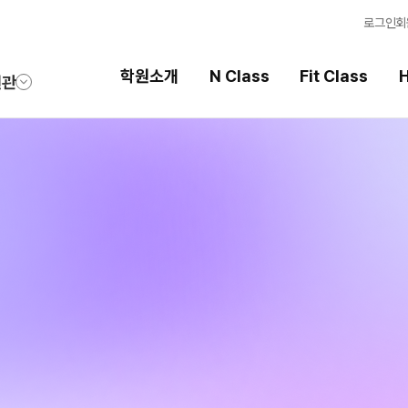
로그인
회
학원소개
N Class
Fit Class
H
원관
Fit Class
High School
과목별 집중 학습 시스템
내신 성적 상승 시스템
Fit AM 8월 과정
2026 썸머스쿨
N
Fit PM 8월 과정
2027 윈터스쿨
N
N
Fit PM 7월 과정
2026 썸머특강
8월 단과
N