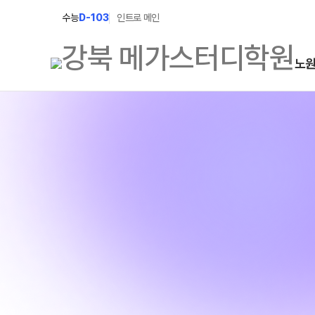
수능
D-103
인트로 메인
노
학원소개
N Class
학원안내
수준별 맞춤합격시스템
2027 파이널 정규반
연간학사일정
N
2027 N수 정규반
입시설명회·공개특강
2027 반수반
캠퍼스생활
2027 N수 예체능반
주간식단표
2027 지역의사제 특별반
학원시설