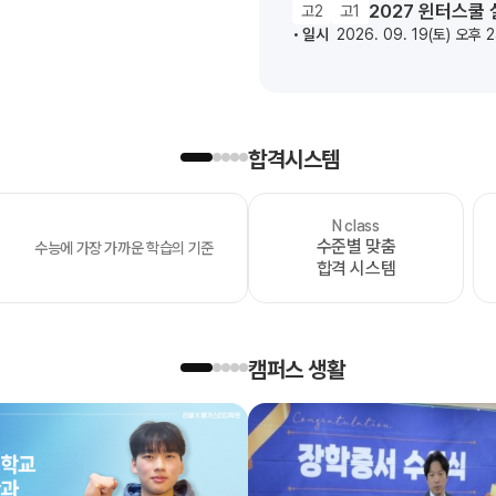
2027 윈터스쿨
고2
고1
일시
2026. 09. 19(토) 오후 
합격시스템
N class
OMEGA
수준별 맞춤
수능에 가장 가까운 학습의 기준
모의고사
합격 시스템
캠퍼스 생활