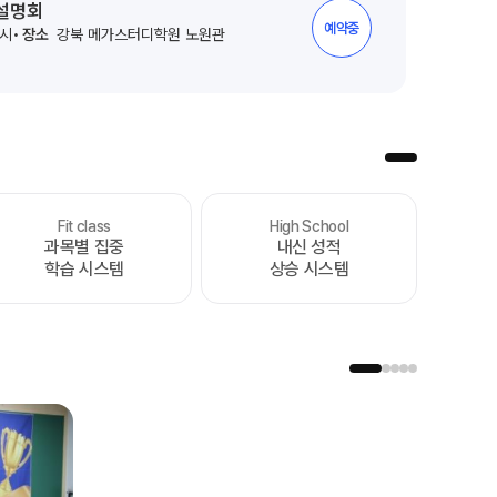
 설명회
예약중
2시
장소
강북 메가스터디학원 노원관
Fit class
High School
처음부터 끝까지
과목별 집중
내신 성적
가장 완벽한 수능 플랜
학습 시스템
상승 시스템