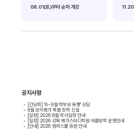
대학별 논술 파이널 특강
학원버스안내
N
08. 01(토)부터 순차 개강
11. 
추석 집중 특강
오시는 길
N
공지사항
방문상담 예약
고객센터
러셀 X 메가스터디학원
온라인 상담
2026학년도 대입 합격 결과
데이터 산출 기준
자주 묻는 질문
재원생 온라인 결제 안내
단과 온라인 결제 안내
공지사항
마이페이지 안내
[간담회] '8~9월 학부모 동행' 상담
6월 모의평가 특별 장학 신설
[일정] 2026 8월 학사일정 안내
[일정] 2026 강북 메가스터디학원 여름방학 운영안내
[안내] 2026 썸머스쿨 등원 안내