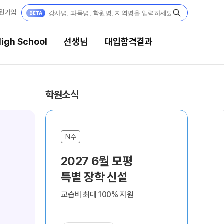
원가입
igh School
선생님
대입합격결과
선생님
대입합격결과
학원소식
강의 전문가
팀플장학
마감
입시전문 담임
팀플장학생 공개
N수
N
N수
N
팀플장학 안내
학습 콘텐츠
나에
2027 6월 모평
20
과목별 집중 학습 시스템
학
대입합격의 주인공
학습 콘텐츠 한눈에 보기
특별 장학 신설
재
Fit AM
F
OMEGA 모의고사
재수 성공 스토리
교습비 최대 100% 지원
결과
8월 과정
8
전국 대단위 실전 모의고사
메가X대성 더 프리미엄 모의고사