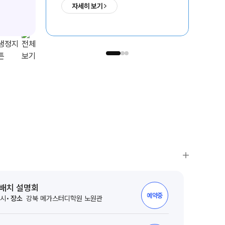
자세히 보기
ALPHA 모의고사
8월 개강
8
수학 아이젠
통합사회·과학 학평 대비
2026 수능 적중 문항
재원생 혜택
재원생 통합회원인증
의치한약수
서울대
SKY
메가패스 특별 지원
1,731
235
1,192
명
명
명
메가 스마트 리포트
실시간 질문답변 앱 QUBE
전배치 설명회
예약중
2시
장소
강북 메가스터디학원 노원관