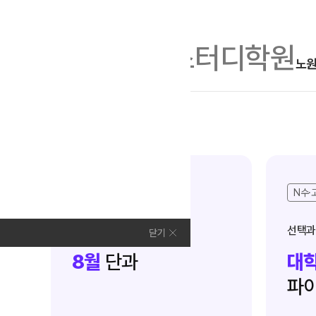
수능
D-104
인트로 메인
노
학원소개
N Class
모집안내
전체
N수
재학생
학원안내
수준별 맞춤합격시스템
2027 파이널 정규반
고3·고2·고1
N수·
연간학사일정
N
2027 N수 정규반
입시설명회·공개특강
학교별 맞춤 대비,
선택과
닫기
내신을 완성하다
2027 반수반
캠퍼스생활
8월
단과
대학
2027 N수 예체능반
주간식단표
파이
2027 지역의사제 특별반
학원시설