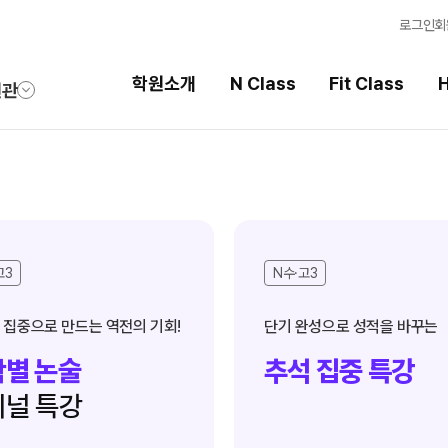
로그인
회
학원소개
N Class
Fit Class
H
원관
Fit Class
High School
과목별 집중 학습 시스템
내신 성적 상승 시스템
Fit AM 8월 과정
2026 썸머스쿨
고3
N수·고3
N
Fit PM 8월 과정
2027 윈터스쿨
N
N
 집중으로 만드는 역전의 기회!
단기 완성으로 성적을 바꾸는
Fit PM 7월 과정
2026 썸머특강
별 논술
추석 집중 특강
8월 단과
N
널 특강