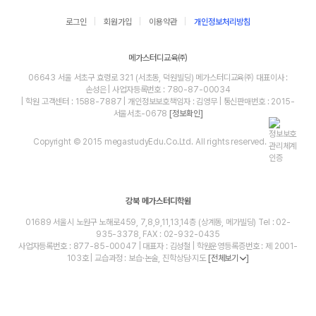
로그인
회원가입
이용약관
개인정보처리방침
메가스터디교육㈜
06643 서울 서초구 효령로 321 (서초동, 덕원빌딩) 메가스터디교육㈜ 대표이사 :
손성은 | 사업자등록번호 : 780-87-00034
| 학원 고객센터 : 1588-7887 | 개인정보보호책임자 : 김영무 | 통신판매번호 : 2015-
서울서초-0678
[정보확인]
Copyright © 2015 megastudyEdu.Co.Ltd. All rights reserved.
강북 메가스터디학원
01689 서울시 노원구 노해로459, 7,8,9,11,13,14층 (상계동, 메가빌딩) Tel : 02-
935-3378, FAX : 02-932-0435
사업자등록번호 : 877-85-00047 | 대표자 : 김성철 | 학원운영등록증번호 : 제 2001-
103호 | 교습과정 : 보습·논술, 진학상담·지도
[전체보기
]
blog
youtube
insta