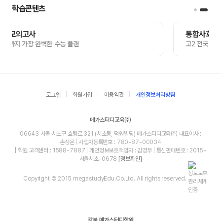
학습콘텐츠
통합사회·과학 완벽 솔루션
플랜
고2 전국 연합학력평가 대비
로그인
회원가입
이용약관
개인정보처리방침
메가스터디교육㈜
06643 서울 서초구 효령로 321 (서초동, 덕원빌딩) 메가스터디교육㈜ 대표이사 :
손성은 | 사업자등록번호 : 780-87-00034
| 학원 고객센터 : 1588-7887 | 개인정보보호책임자 : 김영무 | 통신판매번호 : 2015-
서울서초-0678
[정보확인]
Copyright © 2015 megastudyEdu.Co.Ltd. All rights reserved.
강북 메가스터디학원