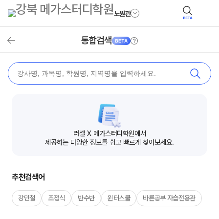
노원관
BETA
안내
통합검색
뒤로가기
검색
러셀 X 메가스터디학원에서
제공하는 다양한 정보를 쉽고 빠르게 찾아보세요.
추천검색어
강민철
조정식
반수반
윈터스쿨
바른공부 자습전용관