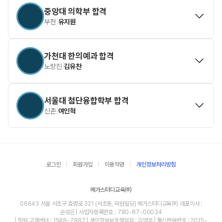
중앙대 의학부 합격
부천
|
유지원
가천대 한의예과 합격
노량진
|
김유찬
서울대 첨단융합학부 합격
신촌
|
여인혁
로그인
회원가입
이용약관
개인정보처리방침
메가스터디교육㈜
06643 서울 서초구 효령로 321 (서초동, 덕원빌딩) 메가스터디교육㈜ 대표이사 :
손성은 | 사업자등록번호 : 780-87-00034
| 학원 고객센터 : 1588-7887 | 개인정보보호책임자 : 김영무 | 통신판매번호 : 2015-