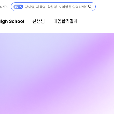
원가입
igh School
선생님
대입합격결과
선생님
대입합격결과
강의 전문가
팀플장학
입시전문 담임
팀플장학생 공개
팀플장학 안내
학습 콘텐츠
대입합격의 주인공
학습 콘텐츠 한눈에 보기
OMEGA 모의고사
재수 성공 스토리
전국 대단위 실전 모의고사
메가X대성 더 프리미엄 모의고사