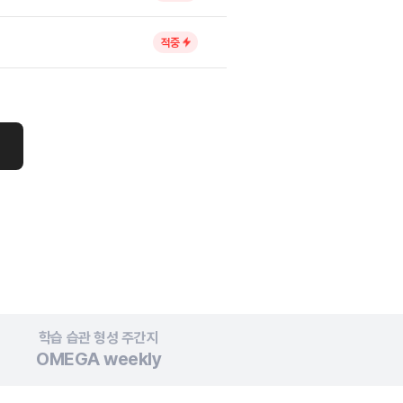
적중
학습 습관 형성
주간지
OMEGA
weekly