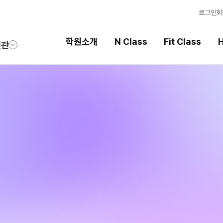
로그인
회
학원소개
N Class
Fit Class
H
원관
Fit Class
High School
과목별 집중 학습 시스템
내신 성적 상승 시스템
Fit AM 8월 과정
2026 썸머스쿨
N
Fit PM 8월 과정
2027 윈터스쿨
N
N
Fit PM 7월 과정
2026 썸머특강
8월 단과
N