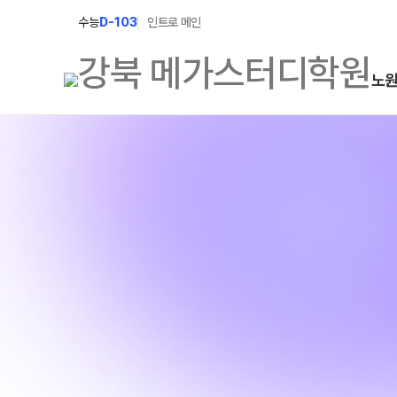
수능
D-103
인트로 메인
노
학원소개
N Class
학원안내
수준별 맞춤합격시스템
2027 파이널 정규반
연간학사일정
N
2027 N수 정규반
입시설명회·공개특강
2027 반수반
캠퍼스생활
2027 N수 예체능반
주간식단표
2027 지역의사제 특별반
학원시설