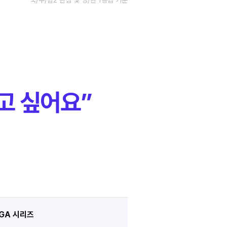
** 국/수/탐2 만점 및 영/한 1등급 기준
고 싶어요”
GA 시리즈