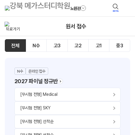
노원관
BETA
원서 접수
전체
N수
고3
고2
고1
중3
N수
온라인 접수
2027 파이널 정규반
[무시험 전형] Medical
[무시험 전형] SKY
[무시험 전형] 선착순