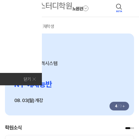
노원관
BETA
모집안내
전체
N수
재학생
N수
수준별 맞춤합격시스템
2027
닫기
N수 예체능반
08. 03(월) 개강
+
4
/
9
학원소식