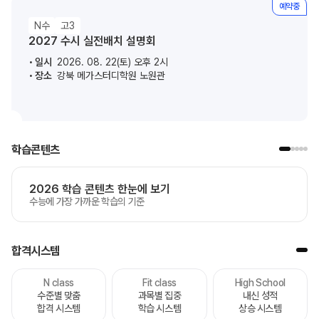
예약중
N수
고3
2027 수시 실전배치 설명회
일시
2026. 08. 22(토) 오후 2시
장소
강북 메가스터디학원 노원관
학습콘텐츠
2026 학습 콘텐츠 한눈에 보기
수능에 가장 가까운 학습의 기준
합격시스템
N class
Fit class
High School
수준별 맞춤
과목별 집중
내신 성적
합격 시스템
학습 시스템
상승 시스템