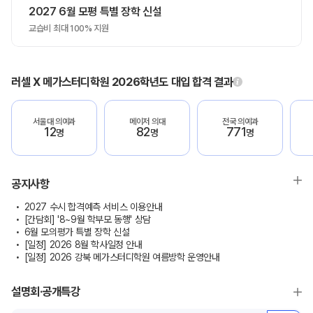
2027 6월 모평 특별 장학 신설
교습비 최대 100% 지원
러셀 X 메가스터디학원 2026학년도 대입 합격 결과
서울대 의예과
메이저 의대
전국 의예과
12
82
771
명
명
명
공지사항
2027 수시 합격예측 서비스 이용안내
[간담회] '8~9월 학부모 동행' 상담
6월 모의평가 특별 장학 신설
[일정] 2026 8월 학사일정 안내
[일정] 2026 강북 메가스터디학원 여름방학 운영안내
설명회·공개특강