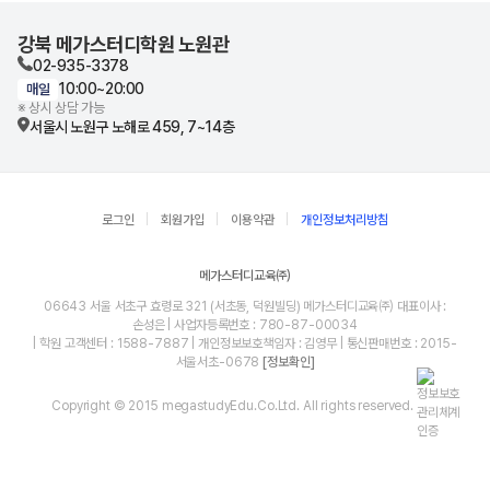
강북 메가스터디학원 노원관
02-935-3378
10:00~20:00
매일
※ 상시 상담 가능
서울시 노원구 노해로 459, 7~14층
로그인
회원가입
이용약관
개인정보처리방침
메가스터디교육㈜
06643 서울 서초구 효령로 321 (서초동, 덕원빌딩) 메가스터디교육㈜ 대표이사 :
손성은 | 사업자등록번호 : 780-87-00034
| 학원 고객센터 : 1588-7887 | 개인정보보호책임자 : 김영무 | 통신판매번호 : 2015-
서울서초-0678
[정보확인]
Copyright © 2015 megastudyEdu.Co.Ltd. All rights reserved.