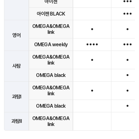
아이젠
아이젠 BLACK
OMEGA&OMEGA
link
영어
OMEGA weekly
OMEGA&OMEGA
link
사탐
OMEGA black
OMEGA&OMEGA
link
과탐I
OMEGA black
OMEGA&OMEGA
과탐II
link