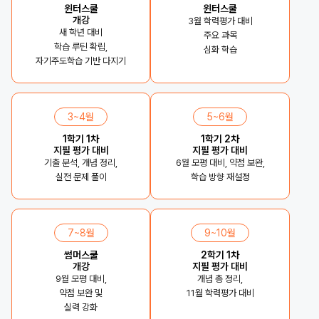
윈터스쿨
윈터스쿨
개강
3월 학력평가 대비
새 학년 대비
주요 과목
학습 루틴 확립,
심화 학습
자기주도학습 기반 다지기
3~4월
5~6월
1학기 1차
1학기 2차
지필 평가 대비
지필 평가 대비
기출 분석, 개념 정리,
6월 모평 대비, 약점 보완,
실전 문제 풀이
학습 방향 재설정
7~8월
9~10월
썸머스쿨
2학기 1차
개강
지필 평가 대비
9월 모평 대비,
개념 총 정리,
약점 보완 및
11월 학력평가 대비
실력 강화