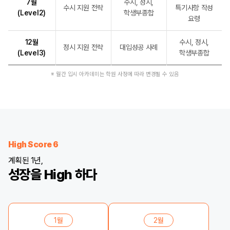
7월
수시, 정시,
수시 지원 전략
특기사항 작성
(Level2)
학생부종합
요령
12월
수시, 정시,
정시 지원 전략
대입성공 사례
(Level3)
학생부종합
※ 월간 입시 아카데미는 학원 사정에 따라 변경될 수 있음
High Score 6
계획된 1년,
성장을 High 하다
1월
2월