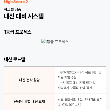
High Score 2
학교별 집중
내신 대비 시스템
1등급 프로세스
1등급 프로세스
내신 1등급 정조준 학교별 선생님 적중 모의고사
내신 로드맵
D-1 최종 점검 1등급 Final Check
학교별 특화 강좌 학교별 수준별 전문 강좌
학교 기출 완벽 분석 선생님 특별 내신 교재
· 중간·기말고사 내신 목표 점검 및
취약점 완벽 제거 전임 강사 클리닉
학습 계획 수립
내신 전략 상담
· 수시 목표 대비 지필 평가 및
수행평가 고득점 전략 점검
교별·출판사별 내신 교재(기출 분석
선생님 특별 내신 교재
및 변형, 모의고사)