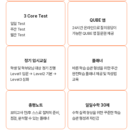
3 Core Test
QUBE 앱
일일 Test
24시간 온라인으로 질의응답이
주간 Test
가능한 QUBE 앱 질문권 제공
월간 Test
정기 입시교실
플래너
학생 및 학부모님 대상 정기 진행
바른 학습 습관 형성을 위한 주간
Level1 입문 → Level2 기본 →
완전학습 플래너 제공 및 작성법
Level3 심화
교육
총평노트
일일수학 30제
모의고사 전/후 스스로 철저히 준비,
수학 실력 향상을 위한 꾸준한 학습
점검, 분석할 수 있는 플래너
습관 형성과 자신감