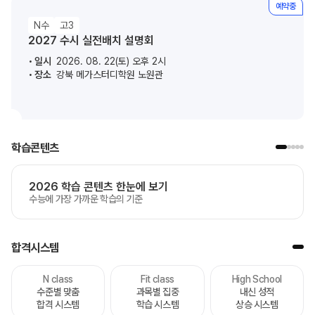
예약중
N수
고3
2027 수시 실전배치 설명회
일시
2026. 08. 22(토) 오후 2시
장소
강북 메가스터디학원 노원관
학습콘텐츠
2026 학습 콘텐츠 한눈에 보기
수능에 가장 가까운 학습의 기준
합격시스템
N class
Fit class
High School
수준별 맞춤
과목별 집중
내신 성적
합격 시스템
학습 시스템
상승 시스템