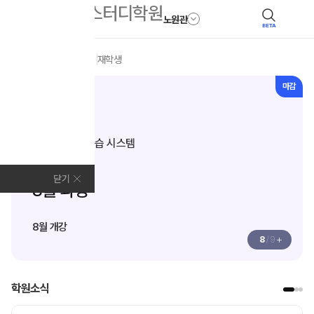
노원관
BETA
모집안내
전체
N수
재학생
마감
N수
과목별 집중 학습 시스템
Fit AM
닫기
8월 과정
8월 개강
+
8
/
9
학원소식