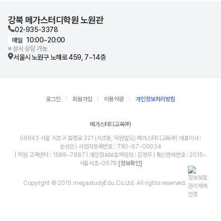
강북 메가스터디학원 노원관
02-935-3378
10:00~20:00
매일
※ 상시 상담 가능
서울시 노원구 노해로 459, 7~14층
로그인
회원가입
이용약관
개인정보처리방침
메가스터디교육㈜
06643 서울 서초구 효령로 321 (서초동, 덕원빌딩) 메가스터디교육㈜ 대표이사 :
손성은 | 사업자등록번호 : 780-87-00034
| 학원 고객센터 : 1588-7887 | 개인정보보호책임자 : 김영무 | 통신판매번호 : 2015-
서울서초-0678
[정보확인]
Copyright © 2015 megastudyEdu.Co.Ltd. All rights reserved.