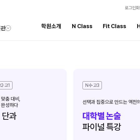
로그인
회
학원소개
N Class
Fit Class
H
원관
Fit Class
High School
과목별 집중 학습 시스템
내신 성적 상승 시스템
Fit AM 8월 과정
2026 썸머스쿨
2·고1
N수·고3
N
Fit PM 8월 과정
2027 윈터스쿨
N
N
 맞춤 대비,
선택과 집중으로 만드는 역전의
 완성하다
Fit PM 7월 과정
2026 썸머특강
단과
대학별 논술
8월 단과
N
파이널 특강