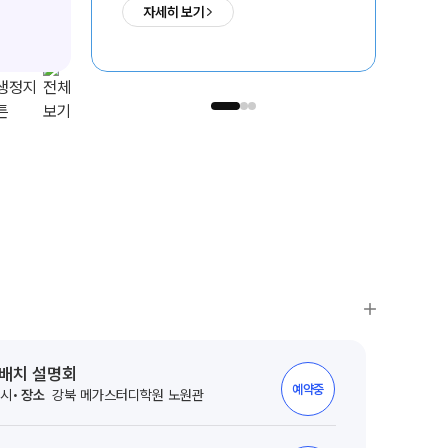
자세히 보기
ALPHA 모의고사
09. 24(목)부터 순차 개강
8
수학 아이젠
통합사회·과학 학평 대비
2026 수능 적중 문항
재원생 혜택
재원생 통합회원인증
의치한약수
서울대
SKY
메가패스 특별 지원
1,731
235
1,192
명
명
명
메가 스마트 리포트
실시간 질문답변 앱 QUBE
전배치 설명회
예약중
2시
장소
강북 메가스터디학원 노원관