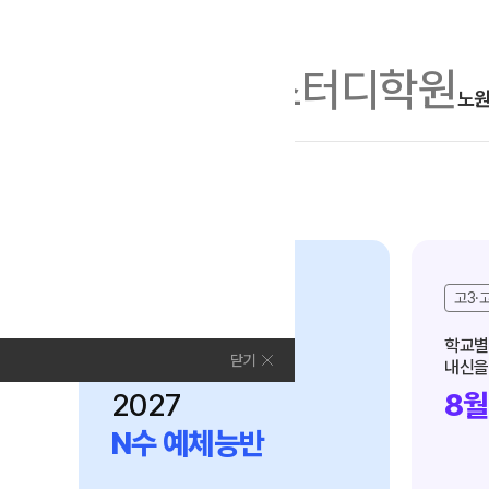
수능
D-103
인트로 메인
노
학원소개
N Class
모집안내
전체
N수
재학생
학원안내
수준별 맞춤합격시스템
2027 파이널 정규반
N수
고3·고
연간학사일정
N
2027 N수 정규반
입시설명회·공개특강
학교별
수준별 맞춤합격시스템
닫기
내신을
2027 반수반
캠퍼스생활
2027
8월
2027 N수 예체능반
주간식단표
N수 예체능반
2027 지역의사제 특별반
학원시설