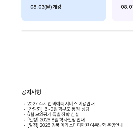
대학별 논술 파이널 특강
학원버스안내
N
08. 03(월) 개강
08. 
추석 집중 특강
오시는 길
N
공지사항
방문상담 예약
고객센터
러셀 X 메가스터디학원
온라인 상담
2026학년도 대입 합격 결과
데이터 산출 기준
자주 묻는 질문
재원생 온라인 결제 안내
단과 온라인 결제 안내
공지사항
마이페이지 안내
2027 수시 합격예측 서비스 이용안내
[간담회] '8~9월 학부모 동행' 상담
6월 모의평가 특별 장학 신설
[일정] 2026 8월 학사일정 안내
[일정] 2026 강북 메가스터디학원 여름방학 운영안내