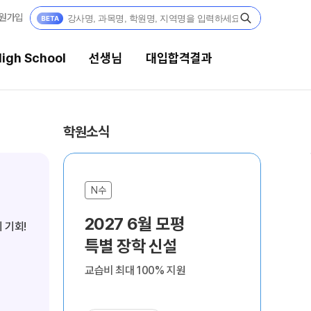
원가입
igh School
선생님
대입합격결과
선생님
대입합격결과
학원소식
강의 전문가
팀플장학
입시전문 담임
팀플장학생 공개
N수·고3
N
N수
N
팀플장학 안내
학습 콘텐츠
2027 6월 모평
20
 기회!
단기 완성으로 성적을 바꾸는
과
대입합격의 주인공
학습 콘텐츠 한눈에 보기
특별 장학 신설
재
추석 집중 특강
F
OMEGA 모의고사
재수 성공 스토리
교습비 최대 100% 지원
결과
8
전국 대단위 실전 모의고사
메가X대성 더 프리미엄 모의고사