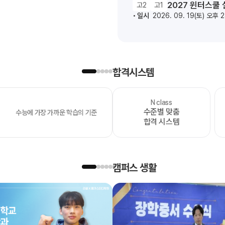
2027 윈터스쿨
고2
고1
일시
2026. 09. 19(토) 오후 
합격시스템
N class
OMEGA
수준별 맞춤
수능에 가장 가까운 학습의 기준
모의고사
합격 시스템
캠퍼스 생활