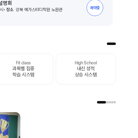
 설명회
예약중
2시
장소
강북 메가스터디학원 노원관
Fit class
High School
처음부터 끝까지
과목별 집중
내신 성적
가장 완벽한 수능 플랜
학습 시스템
상승 시스템