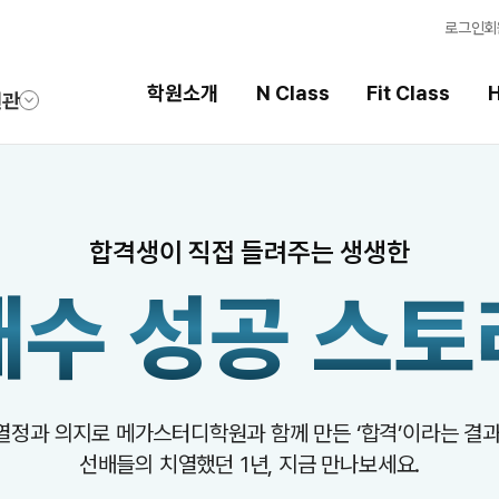
로그인
회
학원소개
N Class
Fit Class
H
원관
Fit Class
High School
합격생이 직접 들려주는 생생한
과목별 집중 학습 시스템
내신 성적 상승 시스템
재수 성공
스토
Fit AM 8월 과정
2026 썸머스쿨
N
Fit PM 8월 과정
2027 윈터스쿨
N
N
Fit PM 7월 과정
2026 썸머특강
8월 단과
열정과 의지로 메가스터디학원과 함께 만든
‘합격’이라는 결과
N
선배들의 치열했던 1년, 지금 만나보세요.