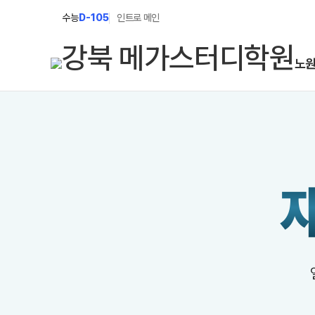
수능
D-105
인트로 메인
노
학원소개
N Class
학원안내
수준별 맞춤합격시스템
2027 파이널 정규반
연간학사일정
N
2027 N수 정규반
입시설명회·공개특강
2027 반수반
캠퍼스생활
2027 N수 예체능반
주간식단표
2027 지역의사제 특별반
학원시설