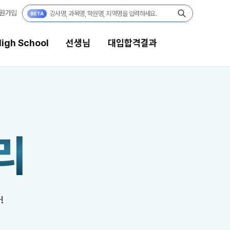
원가입
igh School
선생님
대입합격결과
선생님
대입합격결과
강의 전문가
팀플장학
리
입시전문 담임
팀플장학생 공개
팀플장학 안내
학습 콘텐츠
대입합격의 주인공
학습 콘텐츠 한눈에 보기
OMEGA 모의고사
재수 성공 스토리
!
전국 대단위 실전 모의고사
메가X대성 더 프리미엄 모의고사