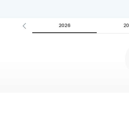
대학별 논술 파이널 특강
학원버스안내
N
추석 집중 특강
오시는 길
N
2026
20
공지사항
방문상담 예약
고객센터
온라인 상담
자주 묻는 질문
재원생 온라인 결제 안내
단과 온라인 결제 안내
마이페이지 안내