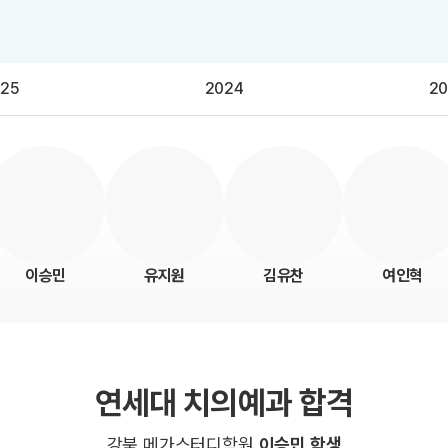
25
2024
20
이승민
유지원
김유찬
여인혁
연세대 치의예과 합격
강북 메가스터디학원
이승민 학생