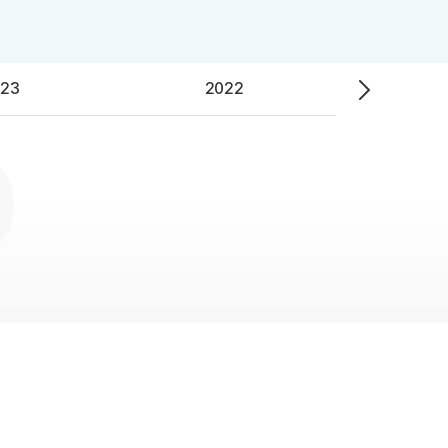
ALPHA 모의고사
수학 아이젠
통합사회·과학 학평 대비
23
2022
2026 수능 적중 문항
재원생 혜택
재원생 통합회원인증
메가패스 특별 지원
메가 스마트 리포트
실시간 질문답변 앱 QUBE