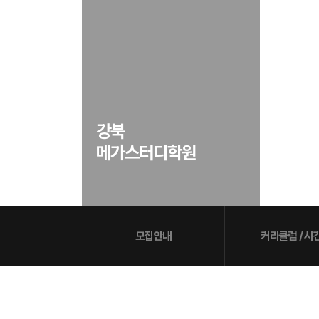
학원버스안내
대학별 논술 파이널 특강
N
오시는 길
추석 집중 특강
N
공지사항
방문상담 예약
고객센터
강북
온라인 상담
메가스터디학원
자주 묻는 질문
재원생 온라인 결제 안내
단과 온라인 결제 안내
마이페이지 안내
모집안내
커리큘럼 / 시