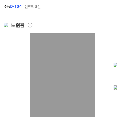
수능
D-104
인트로 메인
노원관
학원소개
N Class
Fit
학원안내
수준별 맞춤합격시스템
과목
연간학사일정
2027 파이널 정규반
Fit
N
입시설명회·공개특강
2027 N수 정규반
Fit
캠퍼스생활
2027 반수반
Fit
주간식단표
2027 N수 예체능반
학원시설
2027 지역의사제 특별반