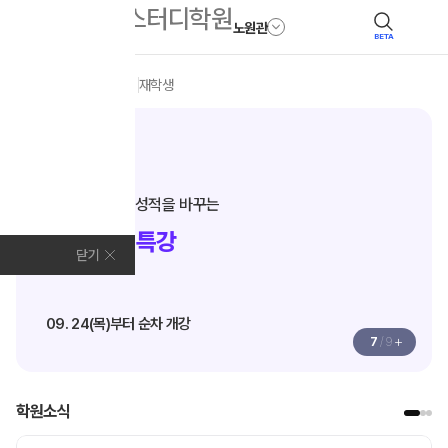
노원관
BETA
모집안내
전체
N수
재학생
N수·고3
단기 완성으로 성적을 바꾸는
추석 집중 특강
닫기
09. 24(목)부터 순차 개강
+
7
/
9
학원소식