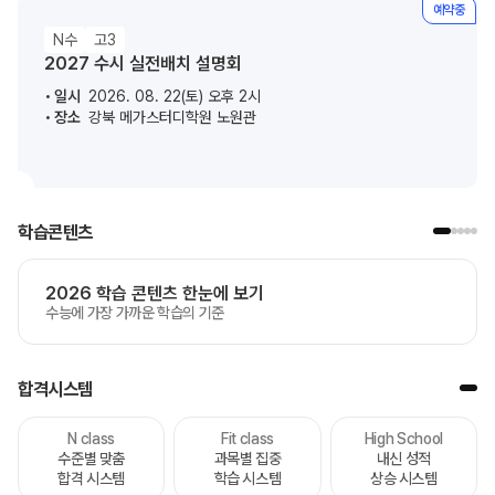
예약중
N수
고3
2027 수시 실전배치 설명회
일시
2026. 08. 22(토) 오후 2시
장소
강북 메가스터디학원 노원관
학습콘텐츠
2026 학습 콘텐츠 한눈에 보기
수능에 가장 가까운 학습의 기준
합격시스템
N class
Fit class
High School
수준별 맞춤
과목별 집중
내신 성적
합격 시스템
학습 시스템
상승 시스템