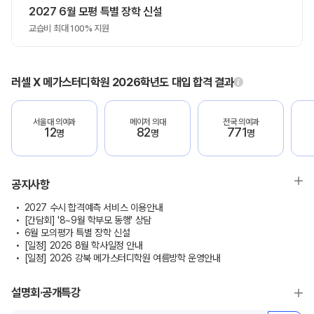
2027 6월 모평 특별 장학 신설
교습비 최대 100% 지원
러셀 X 메가스터디학원 2026학년도 대입 합격 결과
서울대 의예과
메이저 의대
전국 의예과
12
82
771
명
명
명
공지사항
2027 수시 합격예측 서비스 이용안내
[간담회] '8~9월 학부모 동행' 상담
6월 모의평가 특별 장학 신설
[일정] 2026 8월 학사일정 안내
[일정] 2026 강북 메가스터디학원 여름방학 운영안내
설명회·공개특강