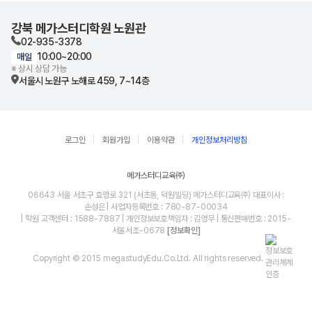
강북 메가스터디학원 노원관
02-935-3378
10:00~20:00
매일
※ 상시 상담 가능
서울시 노원구 노해로 459, 7~14층
로그인
회원가입
이용약관
개인정보처리방침
메가스터디교육㈜
06643 서울 서초구 효령로 321 (서초동, 덕원빌딩) 메가스터디교육㈜ 대표이사 :
손성은 | 사업자등록번호 : 780-87-00034
| 학원 고객센터 : 1588-7887 | 개인정보보호책임자 : 김영무 | 통신판매번호 : 2015-
서울서초-0678
[정보확인]
Copyright © 2015 megastudyEdu.Co.Ltd. All rights reserved.