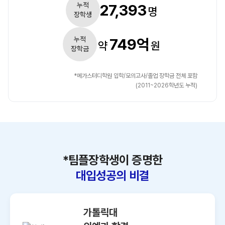
누적
27,393
명
장학생
누적
749억
약
원
장학금
*메가스터디학원 입학/모의고사/졸업 장학금 전체 포함
(2011~2026학년도 누적)
*팀플장학생이 증명한
대입성공의 비결
가톨릭대