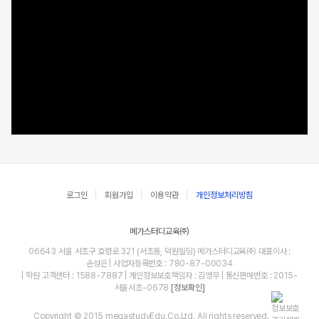
로그인
회원가입
이용약관
개인정보처리방침
메가스터디교육㈜
06643 서울 서초구 효령로 321 (서초동, 덕원빌딩) 메가스터디교육㈜ 대표이사 :
손성은 | 사업자등록번호 : 780-87-00034
| 학원 고객센터 : 1588-7887 | 개인정보보호책임자 : 김영무 | 통신판매번호 : 2015-
서울서초-0678
[정보확인]
Copyright © 2015 megastudyEdu.Co.Ltd. All rights reserved.