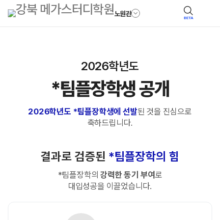
노원관
BETA
2026학년도
*
팀플장학생 공개
2026학년도 *팀플장학생에 선발
된 것을 진심으로
축하드립니다.
결과로 검증된
*팀플장학의 힘
*
팀플장학의
강력한 동기 부여
로
대입성공을 이끌었습니다.