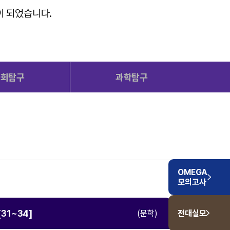
ALPHA 모의고사
이 되었습니다.
수학 아이젠
통합사회·과학 학평 대비
2026 수능 적중 문항
재원생 혜택
사회탐구
과학탐구
재원생 통합회원인증
메가패스 특별 지원
메가 스마트 리포트
실시간 질문답변 앱 QUBE
OMEGA
모의고사
[31~34]
(문학)
전대실모