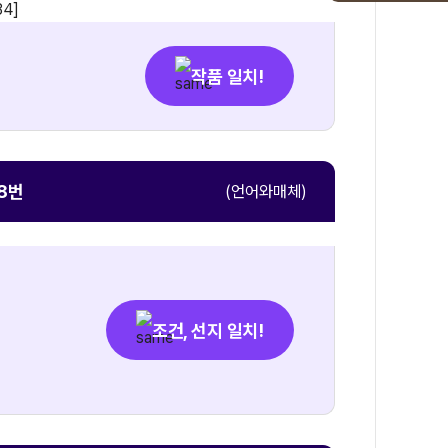
작품 일치!
38번
(언어와매체)
조건, 선지 일치!