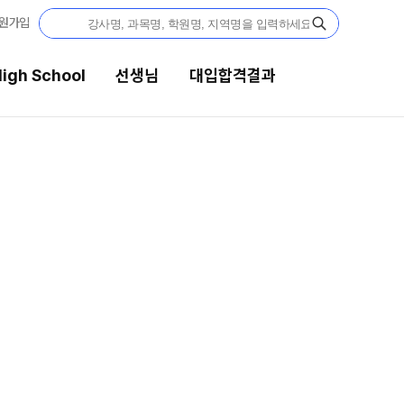
원가입
igh School
선생님
대입합격결과
선생님
대입합격결과
강의 전문가
팀플장학
입시전문 담임
팀플장학생 공개
팀플장학 안내
학습 콘텐츠
대입합격의 주인공
학습 콘텐츠 한눈에 보기
OMEGA 모의고사
재수 성공 스토리
전국 대단위 실전 모의고사
메가X대성 더 프리미엄 모의고사