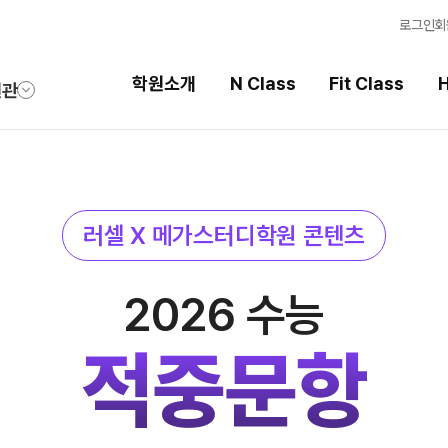
로그인
회
학원소개
N Class
Fit Class
H
원관
Fit Class
High School
러셀 X 메가스터디학원 콘텐츠
과목별 집중 학습 시스템
내신 성적 상승 시스템
Fit AM 8월 과정
2026 썸머스쿨
N
2026 수능
Fit PM 8월 과정
2027 윈터스쿨
N
N
Fit PM 7월 과정
2026 썸머특강
적중문항
8월 단과
N