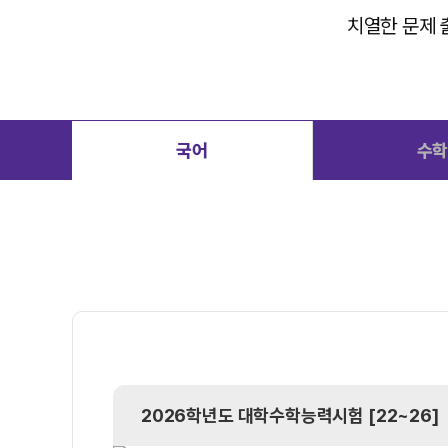
대학별 논술 파이널 특강
학원버스안내
N
치열한 문제 
추석 집중 특강
오시는 길
N
공지사항
방문상담 예약
국어
수
고객센터
온라인 상담
자주 묻는 질문
재원생 온라인 결제 안내
단과 온라인 결제 안내
마이페이지 안내
2026학년도
대학수학능력시험 [22~26]