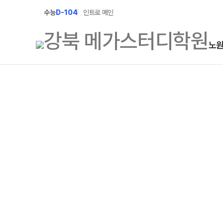
수능
D-104
인트로 메인
노
학원소개
N Class
학원안내
수준별 맞춤합격시스템
2027 파이널 정규반
연간학사일정
N
2027 N수 정규반
입시설명회·공개특강
2027 반수반
캠퍼스생활
2027 N수 예체능반
주간식단표
2027 지역의사제 특별반
학원시설