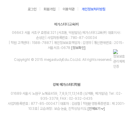
로그인
회원가입
이용약관
개인정보처리방침
메가스터디교육㈜
06643 서울 서초구 효령로 321 (서초동, 덕원빌딩) 메가스터디교육㈜ 대표이사 :
손성은 | 사업자등록번호 : 780-87-00034
| 학원 고객센터 : 1588-7887 | 개인정보보호책임자 : 김영무 | 통신판매번호 : 2015-
서울서초-0678
[정보확인]
Copyright © 2015 megastudyEdu.Co.Ltd. All rights reserved.
강북 메가스터디학원
01689 서울시 노원구 노해로459, 7,8,9,11,13,14층 (상계동, 메가빌딩) Tel : 02-
935-3378, FAX : 02-932-0435
사업자등록번호 : 877-85-00047 | 대표자 : 김성철 | 학원운영등록증번호 : 제 2001-
103호 | 교습과정 : 보습·논술, 진학상담·지도
[전체보기
]
blog
youtube
insta