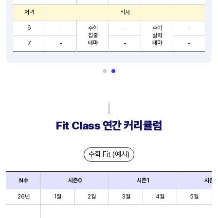
저녁
식사
6
-
-
-
수학
수학
집중
실력
테마
테마
7
-
-
-
Fit Class 연간 커리큘럼
수학 Fit (예시)
N수
시즌0
시즌1
시즌2
26년
1월
2월
3월
4월
5월