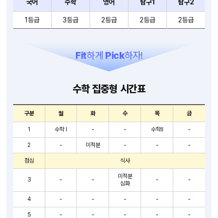
국어
수학
영어
탐구1
탐구2
1등급
3등급
2등급
2등급
2등급
Fit
하게
Pick
하자!
수학 집중형 시간표
구분
월
화
수
목
금
1
수학 I
-
-
수학II
-
2
-
미적분
-
-
-
점심
식사
미적분
3
-
-
-
-
심화
4
-
-
-
-
-
5
-
-
-
-
-