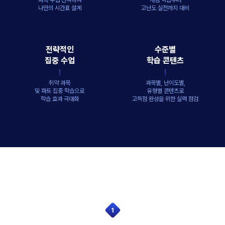
과목 수업 선택하여
개념 학습부터
나만의 시간표 설계
고난도 실전까지 대비
전략적인
수준별
집중 수업
학습 콘텐츠
취약 과목
과목별, 난이도별,
및 파트 집중 학습으로
유형별 콘텐츠로
학습 효과 극대화
고득점 완성을 위한 실력 점검
1