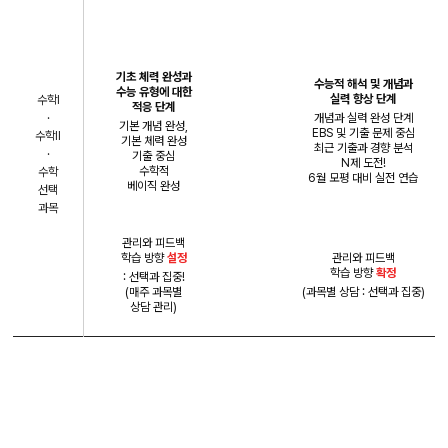
기본
개념
실력
B
asic
F
undamental
D
evelop
기초 체력 완성과
수능적 해석 및 개념과
수능 유형에 대한
실력 향상 단계
수학I
적응 단계
·
개념과 실력 완성 단계
기본 개념 완성,
EBS 및 기출 문제 중심
수학II
기본 체력 완성
최근 기출과 경향 분석
·
기출 중심
N제 도전!
수학적
수학
6월 모평 대비 실전 연습
베이직 완성
선택
과목
관리와 피드백
학습 방향
설정
관리와 피드백
학습 방향
확정
: 선택과 집중!
(매주 과목별
(과목별 상담 : 선택과 집중)
상담 관리)