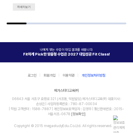
자세히보기
나에게 맞는 수업이 대입 결과를 바꿉니다.
Fit하게 Pick한 맞춤형 수업은 2027 대입성공 Fit Class!
로그인
회원가입
이용약관
개인정보처리방침
메가스터디교육㈜
06643 서울 서초구 효령로 321 (서초동, 덕원빌딩) 메가스터디교육㈜ 대표이사 :
손성은 | 사업자등록번호 : 780-87-00034
| 학원 고객센터 : 1588-7887 | 개인정보보호책임자 : 김영무 | 통신판매번호 : 2015-
서울서초-0678
[정보확인]
Copyright © 2015 megastudyEdu.Co.Ltd. All rights reserved.