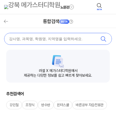
노원관
BETA
안내
통합검색
뒤로가기
검색
러셀 X 메가스터디학원에서
제공하는 다양한 정보를 쉽고 빠르게 찾아보세요.
추천검색어
강민철
조정식
반수반
윈터스쿨
바른공부 자습전용관