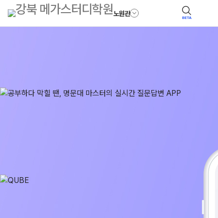
노원관
BETA