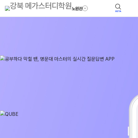
노원관
BETA