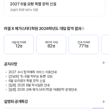
2027 6월 모평 특별 장학 신설
교습비 최대 100% 지원
러셀 X 메가스터디학원 2026학년도 대입 합격 결과
서울대 의예과
메이저 의대
전국 의예과
12
82
771
명
명
명
공지사항
2027 수시 합격예측 서비스 이용안내
[간담회] '8~9월 학부모 동행' 상담
6월 모의평가 특별 장학 신설
[일정] 2026 8월 학사일정 안내
[일정] 2026 강북 메가스터디학원 여름방학 운영안내
설명회·공개특강