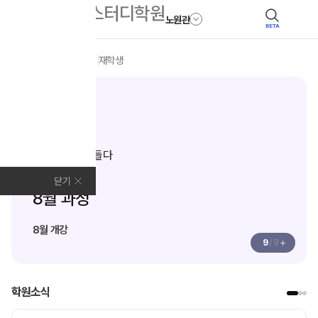
노원관
BETA
모집안내
전체
N수
재학생
N수·고3
나에게 Fit한
학습전략을 만들다
Fit PM
닫기
8월 과정
8월 개강
+
9
/
9
학원소식