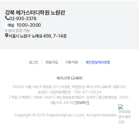
강북 메가스터디학원 노원관
02-935-3378
10:00~20:00
매일
※ 상시 상담 가능
서울시 노원구 노해로 459, 7~14층
로그인
회원가입
이용약관
개인정보처리방침
메가스터디교육㈜
06643 서울 서초구 효령로 321 (서초동, 덕원빌딩) 메가스터디교육㈜ 대표이사 :
손성은 | 사업자등록번호 : 780-87-00034
| 학원 고객센터 : 1588-7887 | 개인정보보호책임자 : 김영무 | 통신판매번호 : 2015-
서울서초-0678
[정보확인]
Copyright © 2015 megastudyEdu.Co.Ltd. All rights reserved.