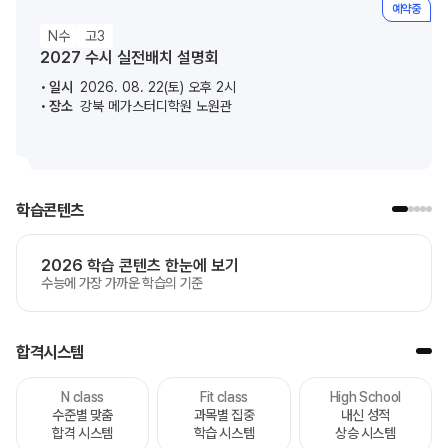
예약중
N수
고3
2027 수시 실전배치 설명회
일시
2026. 08. 22(토) 오후 2시
장소
강북 메가스터디학원 노원관
학습콘텐츠
2026 학습 콘텐츠 한눈에 보기
수능에 가장 가까운 학습의 기준
합격시스템
N class
Fit class
High School
수준별 맞춤
과목별 집중
내신 성적
합격 시스템
학습 시스템
상승 시스템