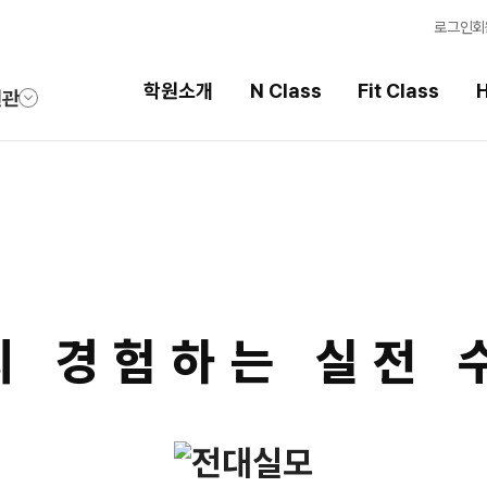
로그인
회
학원소개
N Class
Fit Class
H
원관
Fit Class
High School
과목별 집중 학습 시스템
내신 성적 상승 시스템
Fit AM 8월 과정
2026 썸머스쿨
N
Fit PM 8월 과정
2027 윈터스쿨
N
N
리 경험하는 실전 
Fit PM 7월 과정
2026 썸머특강
8월 단과
N