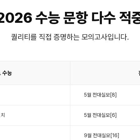
2026 수능 문항 다수 적
퀄리티를 직접 증명하는 모의고사입니다.
 수능
5월
전대실모[8]
일치
5월
전대실모[6]
9월
전대실모[16]