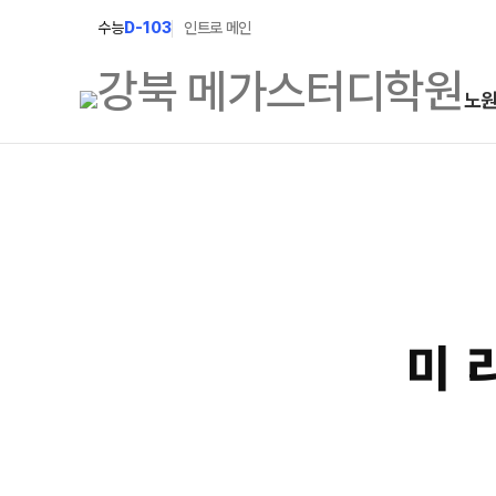
수능
D-103
인트로 메인
노
학원소개
N Class
학원안내
수준별 맞춤합격시스템
2027 파이널 정규반
연간학사일정
N
2027 N수 정규반
입시설명회·공개특강
미
2027 반수반
캠퍼스생활
2027 N수 예체능반
주간식단표
2027 지역의사제 특별반
학원시설