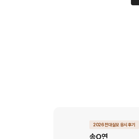
2026 전대실모 응시 후기
송O연