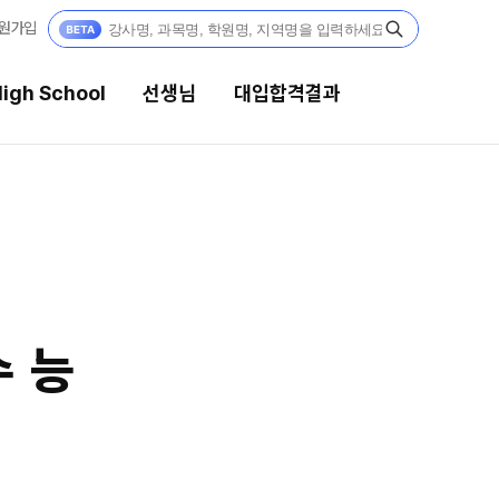
원가입
igh School
선생님
대입합격결과
선생님
대입합격결과
강의 전문가
팀플장학
입시전문 담임
팀플장학생 공개
팀플장학 안내
학습 콘텐츠
수능
대입합격의 주인공
학습 콘텐츠 한눈에 보기
OMEGA 모의고사
재수 성공 스토리
전국 대단위 실전 모의고사
메가X대성 더 프리미엄 모의고사