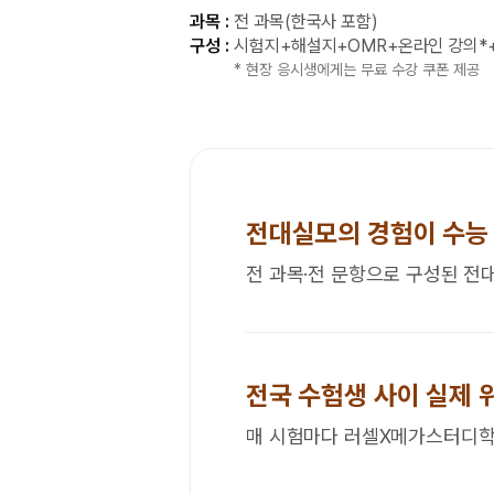
과목 :
전 과목(한국사 포함)
구성 :
시험지+해설지+OMR+온라인 강의*
* 현장 응시생에게는 무료 수강 쿠폰 제공
전대실모의 경험이 수능
전 과목·전 문항으로 구성된 전
전국 수험생 사이 실제 
매 시험마다 러셀X메가스터디학