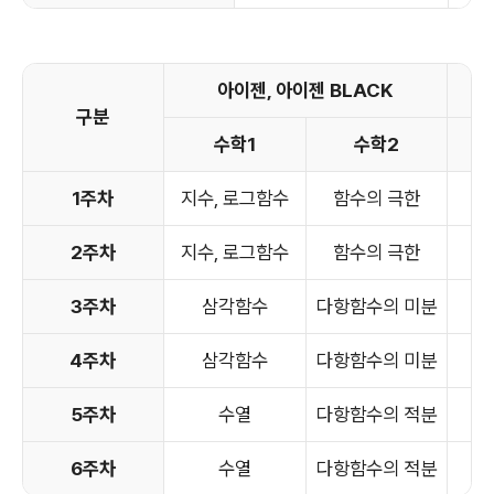
아이젠, 아이젠 BLACK
구분
수학1
수학2
확
1주차
지수, 로그함수
함수의 극한
순
2주차
지수, 로그함수
함수의 극한
순
3주차
삼각함수
다항함수의 미분
4주차
삼각함수
다항함수의 미분
5주차
수열
다항함수의 적분
6주차
수열
다항함수의 적분