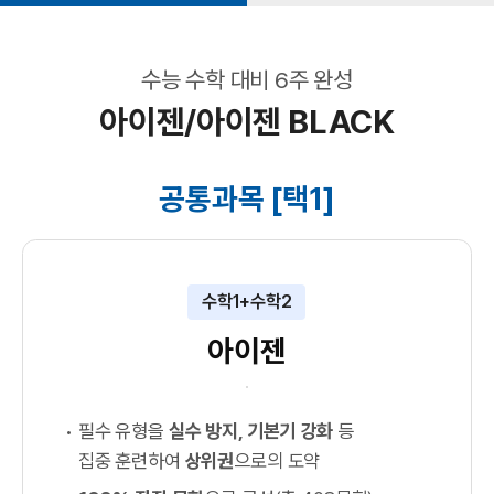
수능 수학 대비 6주 완성
아이젠/아이젠 BLACK
공통과목 [택1]
수학1+수학2
아이젠
필수 유형을
실수 방지, 기본기 강화
등
집중 훈련하여
상위권
으로의 도약