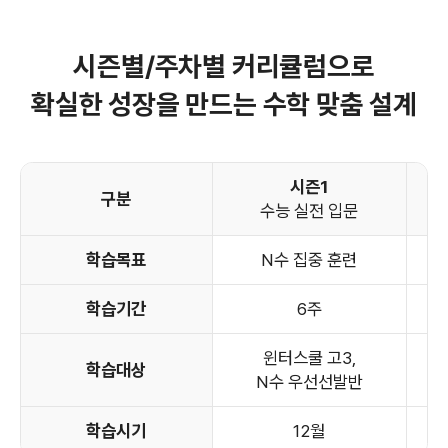
시즌별/주차별 커리큘럼으로
확실한 성장을 만드는 수학 맞춤 설계
시즌1
구분
수능 실전 입문
학습목표
N수 집중 훈련
학습기간
6주
윈터스쿨 고3,
학습대상
N수 우선선발반
학습시기
12월