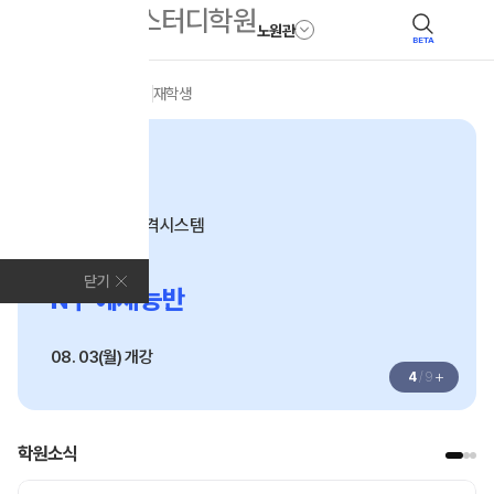
노원관
BETA
모집안내
전체
N수
재학생
N수
수준별 맞춤합격시스템
2027
닫기
N수 예체능반
08. 03(월) 개강
+
4
/
9
학원소식