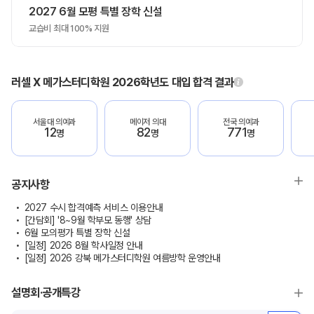
2027 6월 모평 특별 장학 신설
교습비 최대 100% 지원
러셀 X 메가스터디학원 2026학년도 대입 합격 결과
서울대 의예과
메이저 의대
전국 의예과
12
82
771
명
명
명
공지사항
2027 수시 합격예측 서비스 이용안내
[간담회] '8~9월 학부모 동행' 상담
6월 모의평가 특별 장학 신설
[일정] 2026 8월 학사일정 안내
[일정] 2026 강북 메가스터디학원 여름방학 운영안내
설명회·공개특강