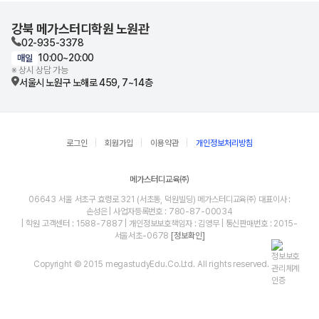
강북 메가스터디학원 노원관
02-935-3378
10:00~20:00
매일
※ 상시 상담 가능
서울시 노원구 노해로 459, 7~14층
로그인
회원가입
이용약관
개인정보처리방침
메가스터디교육㈜
06643 서울 서초구 효령로 321 (서초동, 덕원빌딩) 메가스터디교육㈜ 대표이사 :
손성은 | 사업자등록번호 : 780-87-00034
| 학원 고객센터 : 1588-7887 | 개인정보보호책임자 : 김영무 | 통신판매번호 : 2015-
서울서초-0678
[정보확인]
Copyright © 2015 megastudyEdu.Co.Ltd. All rights reserved.