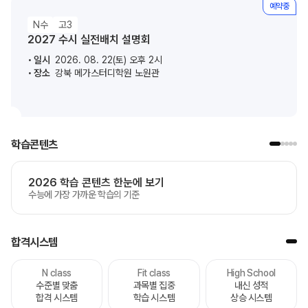
예약중
N수
고3
2027 수시 실전배치 설명회
일시
2026. 08. 22(토) 오후 2시
장소
강북 메가스터디학원 노원관
학습콘텐츠
2026 학습 콘텐츠 한눈에 보기
수능에 가장 가까운 학습의 기준
합격시스템
N class
Fit class
High School
수준별 맞춤
과목별 집중
내신 성적
합격 시스템
학습 시스템
상승 시스템