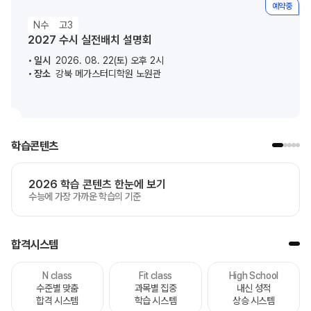
예약중
N수
고3
2027 수시 실전배치 설명회
일시
2026. 08. 22(토) 오후 2시
장소
강북 메가스터디학원 노원관
학습콘텐츠
2026 학습 콘텐츠 한눈에 보기
수능에 가장 가까운 학습의 기준
합격시스템
N class
Fit class
High School
수준별 맞춤
과목별 집중
내신 성적
합격 시스템
학습 시스템
상승 시스템