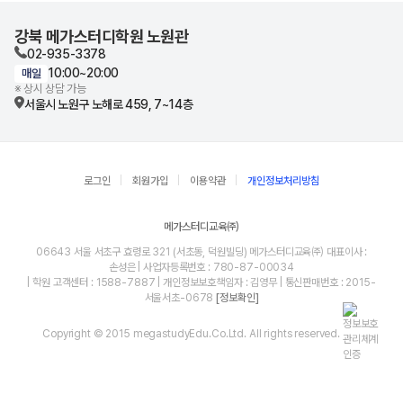
강북 메가스터디학원 노원관
02-935-3378
10:00~20:00
매일
※ 상시 상담 가능
서울시 노원구 노해로 459, 7~14층
로그인
회원가입
이용약관
개인정보처리방침
메가스터디교육㈜
06643 서울 서초구 효령로 321 (서초동, 덕원빌딩) 메가스터디교육㈜ 대표이사 :
손성은 | 사업자등록번호 : 780-87-00034
| 학원 고객센터 : 1588-7887 | 개인정보보호책임자 : 김영무 | 통신판매번호 : 2015-
서울서초-0678
[정보확인]
Copyright © 2015 megastudyEdu.Co.Ltd. All rights reserved.