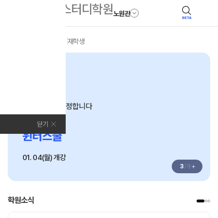
노원관
BETA
모집안내
전체
N수
재학생
고3·고2·고1
변화하는 입시,
시작이 결과를 정합니다
2027
닫기
윈터스쿨
01. 04(월) 개강
+
4
/
9
학원소식