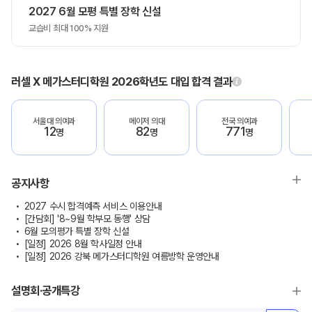
2027 6월 모평 특별 장학 신설
교습비 최대 100% 지원
러셀 X 메가스터디학원 2026학년도 대입 합격 결과
서울대 의예과
메이저 의대
전국 의예과
12
82
771
명
명
명
공지사항
2027 수시 합격예측 서비스 이용안내
[간담회] '8~9월 학부모 동행' 상담
6월 모의평가 특별 장학 신설
[일정] 2026 8월 학사일정 안내
[일정] 2026 강북 메가스터디학원 여름방학 운영안내
설명회·공개특강